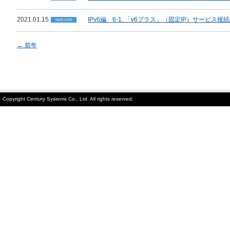
2021.01.15
IPv6編 6-1. 「v6プラス」（固定IP）サービス接
NXR,VXR
← 前年
Copyright Century Systems Co., Ltd. All rights reserved.