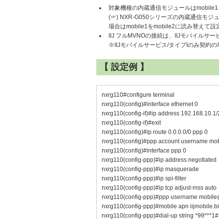
対象機種の内蔵通信モジュールはmobile
(☞) NXR-G050シリーズの内蔵通信モ
場合はmobile1をmobile2に読み替え
IIJ フルMVNOの接続は、IIJモバイル
※IIJモバイルサービス/タイプIのみ契約の
【 設定例 】
nxrg110#configure terminal
nxrg110(config)#interface ethernet 0
nxrg110(config-if)#ip address 192.168.10.1/
nxrg110(config-if)#exit
nxrg110(config)#ip route 0.0.0.0/0 ppp 0
nxrg110(config)#ppp account username mobi
nxrg110(config)#interface ppp 0
nxrg110(config-ppp)#ip address negotiated
nxrg110(config-ppp)#ip masquerade
nxrg110(config-ppp)#ip spi-filter
nxrg110(config-ppp)#ip tcp adjust-mss auto
nxrg110(config-ppp)#ppp username mobile@
nxrg110(config-ppp)#mobile apn iijmobile.bi
nxrg110(config-ppp)#dial-up string *99***1#