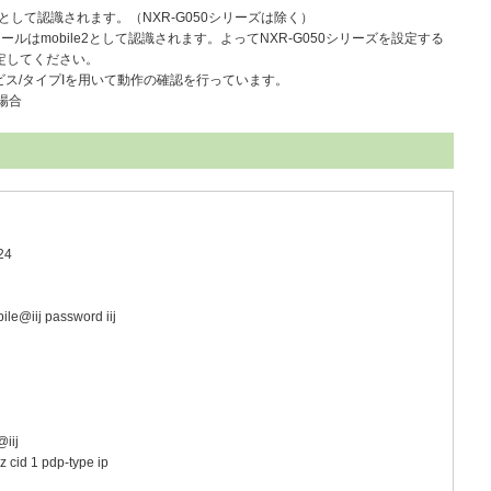
1として認識されます。（NXR-G050シリーズは除く）
ジュールはmobile2として認識されます。よってNXR-G050シリーズを設定する
て設定してください。
サービス/タイプIを用いて動作の確認を行っています。
場合
24
le@iij password iij
iij
z cid 1 pdp-type ip