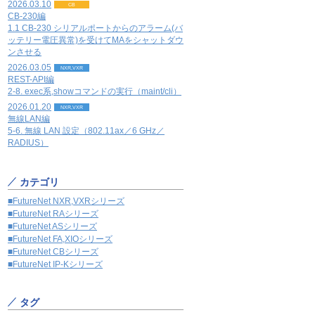
2026.03.10
CB
CB-230編
1.1 CB-230 シリアルポートからのアラーム(バ
ッテリー電圧異常)を受けてMAをシャットダウ
ンさせる
2026.03.05
NXR,VXR
REST-API編
2-8. exec系,showコマンドの実行（maint/cli）
2026.01.20
NXR,VXR
無線LAN編
5-6. 無線 LAN 設定（802.11ax／6 GHz／
RADIUS）
カテゴリ
■FutureNet NXR,VXRシリーズ
■FutureNet RAシリーズ
■FutureNet ASシリーズ
■FutureNet FA,XIOシリーズ
■FutureNet CBシリーズ
■FutureNet IP-Kシリーズ
タグ