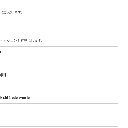
tedに設定します。
スペクションを有効にします。
o
@iij
iz cid 1 pdp-type ip
#