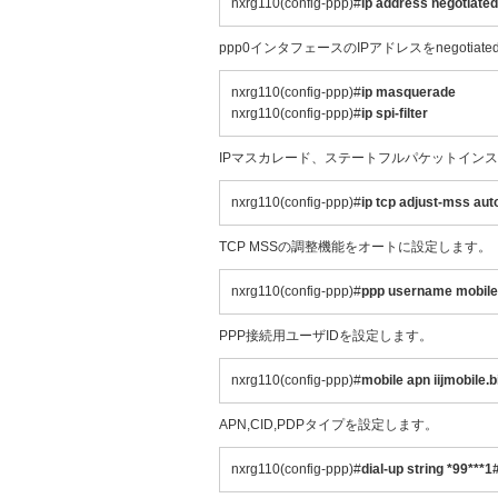
nxrg110(config-ppp)#
ip address negotiated
ppp0インタフェースのIPアドレスをnegotia
nxrg110(config-ppp)#
ip masquerade
nxrg110(config-ppp)#
ip spi-filter
IPマスカレード、ステートフルパケットイン
nxrg110(config-ppp)#
ip tcp adjust-mss aut
TCP MSSの調整機能をオートに設定します。
nxrg110(config-ppp)#
ppp username mobile
PPP接続用ユーザIDを設定します。
nxrg110(config-ppp)#
mobile apn iijmobile.b
APN,CID,PDPタイプを設定します。
nxrg110(config-ppp)#
dial-up string *99***1