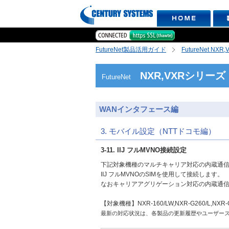
FutureNet製品活用ガイド
FutureNet NX
NXR,VXRシリーズ
FutureNet
WANインタフェース編
3. モバイル設定（NTTドコモ編）
3-11. IIJ フルMVNO接続設定
下記対象機種のマルチキャリア対応の内蔵通
IIJ フルMVNOのSIMを使用して接続します。
なおキャリアアグリゲーション対応の内蔵通
【対象機種】NXR-160/LW,NXR-G260/L,NXR-G
最新の対応状況は、各製品の更新履歴やユーザー