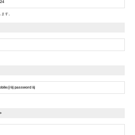
/24
定します。
ile@iij password iij
。
>