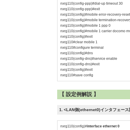
nxrg110(config-ppp)#dial-up timeout 30
nxrg110(config-ppp)#exit
nxrg110(config)#mobile error-recovery-reset
nxrg110(config)#mobile termination-recover
nxrg110(config)#mobile 1 ppp 0
nxrg110(config)#mobile 1 carrier docomo m
nxrg110(config)#exit
nxrg110#clear mobile 1
nxrg110#configure terminal
nxrg110(config)#dns
nxrg110(config-dns)#service enable
nxrg110(config-dns)#exit
nxrg110(config)#exit
nxrg110#save config
【 設定例解説 】
1. <LAN側(ethernet0)インタフェー
nxrg110(config)#
interface ethernet 0