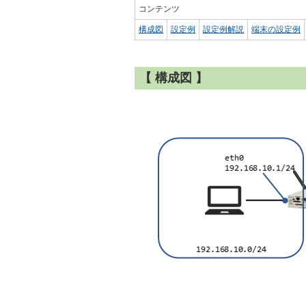
コンテンツ
構成図
設定例
設定例解説
端末の設定例
【 構成図 】