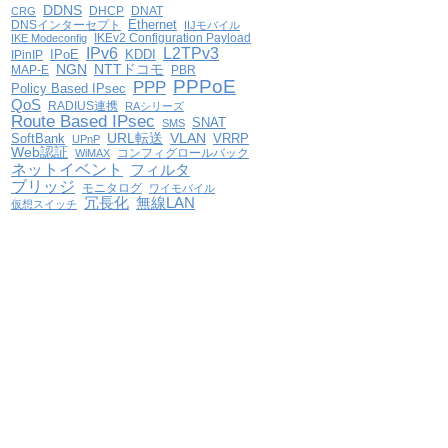
DDNS
DHCP
DNAT
CRG
Ethernet
DNSインターセプト
IIJモバイル
IKEv2 Configuration Payload
IKE Modeconfig
IPv6
L2TPv3
IPoE
KDDI
IPinIP
NGN
NTTドコモ
MAP-E
PBR
PPPoE
PPP
Policy Based IPsec
QoS
RADIUS連携
RAシリーズ
Route Based IPsec
SNAT
SMS
VLAN
SoftBank
URL転送
VRRP
UPnP
Web認証
コンフィグロールバック
WiMAX
ネットイベント
フィルタ
ブリッジ
モニタログ
ワイモバイル
冗長化
無線LAN
仮想スイッチ