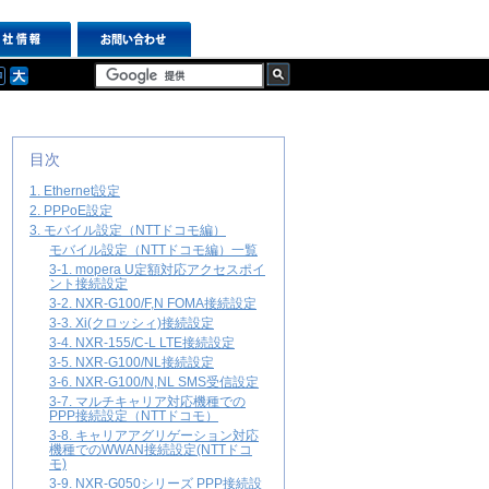
目次
1. Ethernet設定
2. PPPoE設定
3. モバイル設定（NTTドコモ編）
モバイル設定（NTTドコモ編）一覧
3-1. mopera U定額対応アクセスポイ
ント接続設定
3-2. NXR-G100/F,N FOMA接続設定
3-3. Xi(クロッシィ)接続設定
3-4. NXR-155/C-L LTE接続設定
3-5. NXR-G100/NL接続設定
3-6. NXR-G100/N,NL SMS受信設定
3-7. マルチキャリア対応機種での
PPP接続設定（NTTドコモ）
3-8. キャリアアグリゲーション対応
機種でのWWAN接続設定(NTTドコ
モ)
3-9. NXR-G050シリーズ PPP接続設