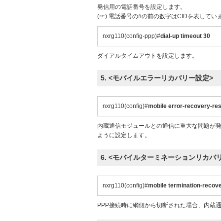
発信用の電話番号を設定します。
(☞) 電話番号の#の前の数字はCIDを表してい
nxrg110(config-ppp)#
dial-up timeout 30
ダイアルタイムアウトを設定します。
5. <モバイルエラーリカバリー設定>
nxrg110(config)#
mobile error-recovery-re
内蔵通信モジュールとの通信に重大な問題が
ように設定します。
6. <モバイルターミネーションリカバ
nxrg110(config)#
mobile termination-recove
PPP接続時に網側から切断された場合、内蔵