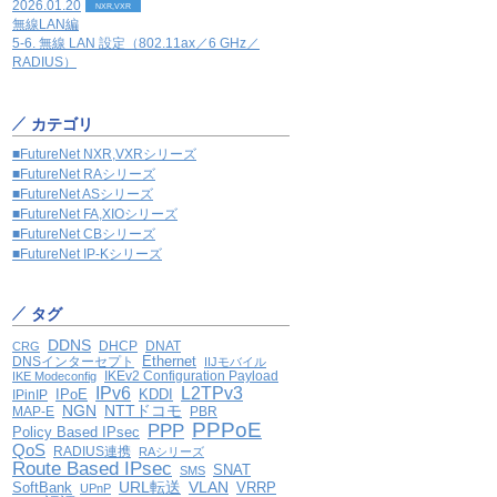
2026.01.20
NXR,VXR
無線LAN編
5-6. 無線 LAN 設定（802.11ax／6 GHz／
RADIUS）
カテゴリ
■FutureNet NXR,VXRシリーズ
■FutureNet RAシリーズ
■FutureNet ASシリーズ
■FutureNet FA,XIOシリーズ
■FutureNet CBシリーズ
■FutureNet IP-Kシリーズ
タグ
DDNS
DHCP
DNAT
CRG
Ethernet
DNSインターセプト
IIJモバイル
IKEv2 Configuration Payload
IKE Modeconfig
IPv6
L2TPv3
IPoE
KDDI
IPinIP
NGN
NTTドコモ
MAP-E
PBR
PPPoE
PPP
Policy Based IPsec
QoS
RADIUS連携
RAシリーズ
Route Based IPsec
SNAT
SMS
VLAN
SoftBank
URL転送
VRRP
UPnP