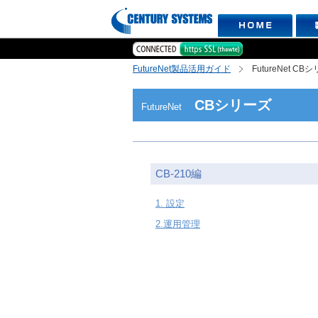
FutureNet製品活用ガイド
FutureNet CB
CBシリーズ
FutureNet
CB-210編
1. 設定
2.運用管理