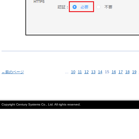
←前のページ
…
10
11
12
13
14
15
16
17
18
19
Copyright Century Systems Co., Ltd. All rights reserved.