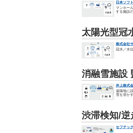
日本ソフト
マンホー
する施設
太陽光型冠
株式会社サ
冠水／水
消融雪施設
井上株式会
遠隔地に
雪を溶か
渋滞検知/逆
セフテック