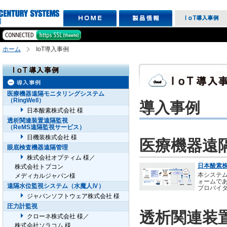
ホーム
IoT導入事例
医療機器遠隔モニタリングシステム
（RingWell）
導入事例
日本酸素株式会社 様
透析関連装置遠隔監視
（ReMS遠隔監視サービス）
日機装株式会社 様
医療機器遠隔
眼底検査機器遠隔管理
株式会社オプティム 様／
日本酸素株
株式会社トプコン
本システ
メディカルジャパン様
ォームで
遠隔水位監視システム（水魔人Ⅳ）
プロバイ
ジャパンソフトウェア株式会社 様
圧力計監視
透析関連装
クローネ株式会社 様／
株式会社ソラコム 様