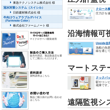
東急テクノシステム株式会社 様
冠水対策システム（スイシル）
クローネ株
日鉄建材株式会社 様
圧力計を
牛向けウェアラブルデバイス
（Farmnote Color）
株式会社ファームノート 様
沿海情報可
マイクロサーバ開発者用
Upside
漁船の魚群探
線を通じ
販売代理店、製品取扱店を通
じてご購入いただけます。
マートステ
資料請求はこちら
クックパッ
駅やコン
蔵庫です
製品ご購入前のお問い合わせ
遠隔監視システ
はこちら