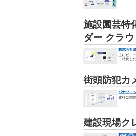
施設園芸特
ダー クラ
株式会社誠
主にビニ
に特化し
街頭防犯カ
パナソニッ
電柱に防塵
建設現場ク
村本建設株