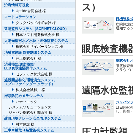
ス）
沿海情報可視化
Upside合同会社 様
マートステーション
日機装株式
クックパッド株式会社 様
病院施設
通知する
遠隔監視システム（SOFINET CLOUD）
日本ソフト開発株式会社 様
太陽光型冠水／水位・画像監視システム
眼底検査機
株式会社サイバーリンクス 様
消融雪施設 監視制御システム
井上株式会社 様
株式会社オ
渋滞検知/逆走検知/
眼底検査
LED表示遠隔操作システム
クラウドに
セフテック株式会社 様
施設園芸特化 環境測定システム
（プロファインダー クラウド）
遠隔水位監
株式会社誠和。 様
街頭防犯カメラシステム
パナソニック
ジャパンソ
システムソリューションズ
LTE網を
し、監視
ジャパン株式会社関西社 様
建設現場クレーン安全管理システム
村本建設 様
圧力計監視
工事車横取り装置監視システム