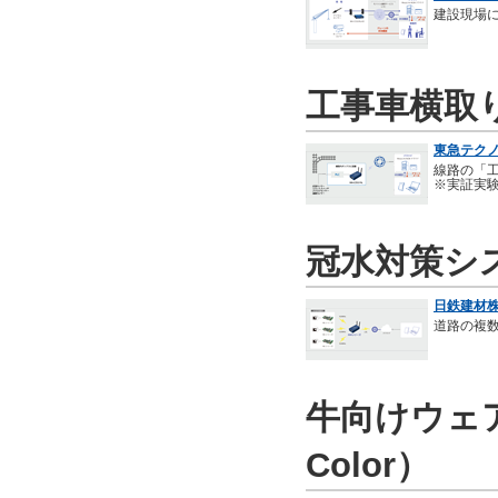
建設現場
工事車横取
東急テクノ
線路の「
※実証実
冠水対策シ
日鉄建材株
道路の複
牛向けウェア
Color）