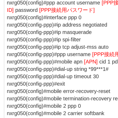
nxrg050(config)#ppp account username
[PP
ID]
password
[PPP接続用パスワード]
nxrg050(config)#interface ppp 0
nxrg050(config-ppp)#ip address negotiated
nxrg050(config-ppp)#ip masquerade
nxrg050(config-ppp)#ip spi-filter
nxrg050(config-ppp)#ip tcp adjust-mss auto
nxrg050(config-ppp)#ppp username
[PPP接続
nxrg050(config-ppp)#mobile apn
[APN]
cid 1 pd
nxrg050(config-ppp)#dial-up string *99***1#
nxrg050(config-ppp)#dial-up timeout 30
nxrg050(config-ppp)#exit
nxrg050(config)#mobile error-recovery-reset
nxrg050(config)#mobile termination-recovery re
nxrg050(config)#mobile 2 ppp 0
nxrg050(config)#mobile 2 carrier softbank