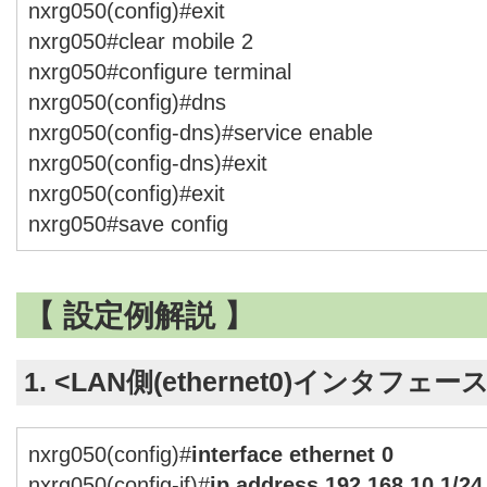
nxrg050(config)#exit
nxrg050#clear mobile 2
nxrg050#configure terminal
nxrg050(config)#dns
nxrg050(config-dns)#service enable
nxrg050(config-dns)#exit
nxrg050(config)#exit
nxrg050#save config
【 設定例解説 】
1. <LAN側(ethernet0)インタフェー
nxrg050(config)#
interface ethernet 0
nxrg050(config-if)#
ip address 192.168.10.1/24