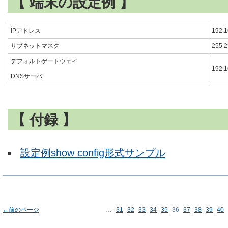
【 端末の設定例 】
IPアドレス
192.1
サブネットマスク
255.2
デフォルトゲートウェイ
192.1
DNSサーバ
【 付録 】
設定例show config形式サンプル
←前のページ
…
31
32
33
34
35
36
37
38
39
40