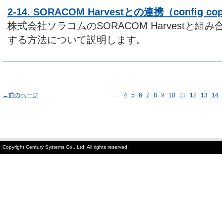
2-14. SORACOM Harvestとの連携（config co
株式会社ソラコムのSORACOM Harvestと組み合わ
する方法について説明します。
←前のページ
…
4
5
6
7
8
9
10
11
12
13
14
Copyright Century Systems Co., Ltd. All rights reserved.