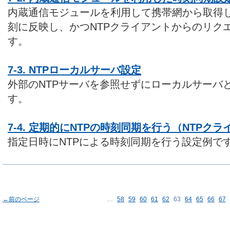
内蔵通信モジュールを利用して携帯網から取得
刻に反映し、かつNTPクライアントからのリク
す。
7-3. NTPローカルサーバ設定
外部のNTPサーバを参照せずにローカルサーバ
す。
7-4. 定期的にNTPの時刻同期を行う（NTPク
指定日時にNTPによる時刻同期を行う設定例で
←前のページ
…
58
59
60
61
62
63
64
65
66
67