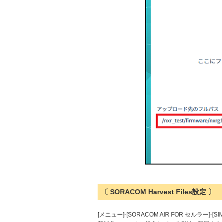
〔 SORACOM Harvest Files設定 〕
[メニュー]-[SORACOM AIR FOR セル