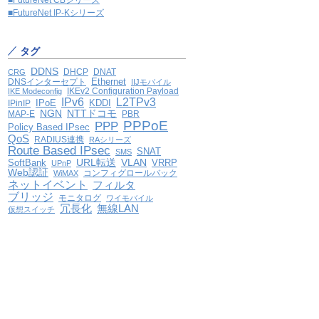
■FutureNet CBシリーズ
■FutureNet IP-Kシリーズ
タグ
DDNS
DHCP
DNAT
CRG
Ethernet
DNSインターセプト
IIJモバイル
IKEv2 Configuration Payload
IKE Modeconfig
IPv6
L2TPv3
IPoE
KDDI
IPinIP
NGN
NTTドコモ
MAP-E
PBR
PPPoE
PPP
Policy Based IPsec
QoS
RADIUS連携
RAシリーズ
Route Based IPsec
SNAT
SMS
VLAN
SoftBank
URL転送
VRRP
UPnP
Web認証
コンフィグロールバック
WiMAX
ネットイベント
フィルタ
ブリッジ
モニタログ
ワイモバイル
冗長化
無線LAN
仮想スイッチ