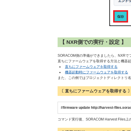
【 NXR側での実行・設定 】
SORACOM側の準備ができましたら、NX
直ちにファームウェアを取得する方法と機器
直ちにファームウェアを取得する
機器起動時にファームウェアを取得する
また、この例ではプロジェクトディレクトリ名は「
〔 直ちにファームウェアを取得する 
#
firmware update http://harvest-files.sora
コマンド実行後、SORACOM Harvest Fi