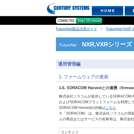
FutureNet製品活用ガイド
FutureNet NX
NXR,VXRシリーズ
FutureNet
運用管理編
1. ファームウェアの更新
1-6. SORACOM Harvestとの連携（firmwar
株式会社ソラコムが提供しているSORACOM Air
およびSORACOMプラットフォームを利用
SORACOM Harvestの詳細は
こちら
※「SORACOM」は、株式会社ソラコムの登録
ムの商品またはサービスの名称等は、株式会
コンテンツ