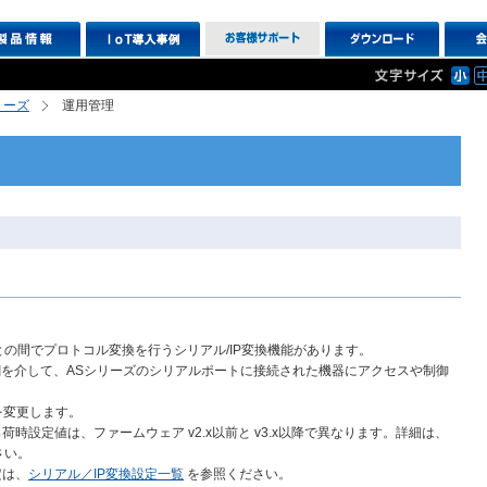
シリーズ
運用管理
通信との間でプロトコル変換を行うシリアル/IP変換機能があります。
を介して、ASシリーズのシリアルポートに接続された機器にアクセスや制御
を変更します。
荷時設定値は、ファームウェア v2.x以前と v3.x以降で異なります。詳細は、
さい。
定は、
シリアル／IP変換設定一覧
を参照ください。