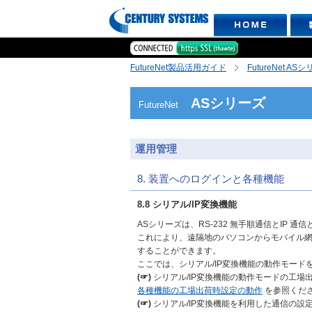
FutureNet製品活用ガイド
FutureNet AS
ASシリーズ
FutureNet
運用管理
8. 装置へのログインと各種機能
8.8 シリアル/IP変換機能
ASシリーズは、RS-232 無手順通信とIP 
これにより、遠隔地のパソコンからモバイル網
することができます。
ここでは、シリアル/IP変換機能の動作モード
(☞)
シリアル/IP変換機能の動作モードの工場出
各種機能の工場出荷時設定の動作
を参照くだ
(☞)
シリアル/IP変換機能を利用した通信の設