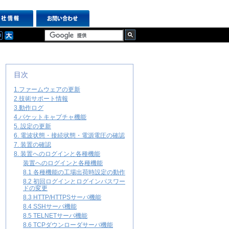
目次
1.ファームウェアの更新
2.技術サポート情報
3.動作ログ
4.パケットキャプチャ機能
5. 設定の更新
6. 電波状態・接続状態・電源電圧の確認
7. 装置の確認
8. 装置へのログインと各種機能
装置へのログインと各種機能
8.1 各種機能の工場出荷時設定の動作
8.2 初回ログインとログインパスワー
ドの変更
8.3 HTTP/HTTPSサーバ機能
8.4 SSHサーバ機能
8.5 TELNETサーバ機能
8.6 TCPダウンローダサーバ機能