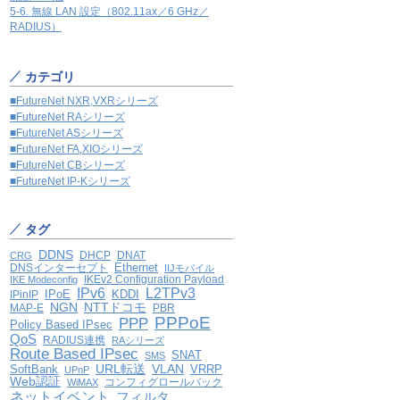
5-6. 無線 LAN 設定（802.11ax／6 GHz／
RADIUS）
カテゴリ
■FutureNet NXR,VXRシリーズ
■FutureNet RAシリーズ
■FutureNet ASシリーズ
■FutureNet FA,XIOシリーズ
■FutureNet CBシリーズ
■FutureNet IP-Kシリーズ
タグ
DDNS
DHCP
DNAT
CRG
Ethernet
DNSインターセプト
IIJモバイル
IKEv2 Configuration Payload
IKE Modeconfig
IPv6
L2TPv3
IPoE
KDDI
IPinIP
NGN
NTTドコモ
MAP-E
PBR
PPPoE
PPP
Policy Based IPsec
QoS
RADIUS連携
RAシリーズ
Route Based IPsec
SNAT
SMS
VLAN
SoftBank
URL転送
VRRP
UPnP
Web認証
コンフィグロールバック
WiMAX
ネットイベント
フィルタ