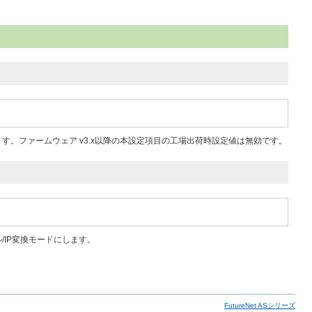
ます。ファームウェア v3.x以降の本設定項目の工場出荷時設定値は無効です。
/IP変換モードにします。
FutureNet ASシリーズ