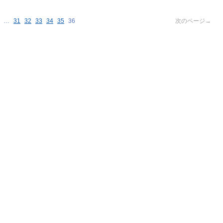
…
31
32
33
34
35
36
次のページ→