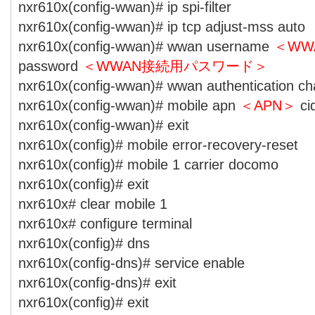
nxr610x(config-wwan)# ip spi-filter
nxr610x(config-wwan)# ip tcp adjust-mss auto
nxr610x(config-wwan)# wwan username
＜WW
password
＜WWAN接続用パスワード＞
nxr610x(config-wwan)# wwan authentication ch
nxr610x(config-wwan)# mobile apn
＜APN＞
cid
nxr610x(config-wwan)# exit
nxr610x(config)# mobile error-recovery-reset
nxr610x(config)# mobile 1 carrier docomo
nxr610x(config)# exit
nxr610x# clear mobile 1
nxr610x# configure terminal
nxr610x(config)# dns
nxr610x(config-dns)# service enable
nxr610x(config-dns)# exit
nxr610x(config)# exit