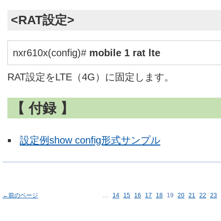
<RAT設定>
nxr610x(config)#
mobile 1 rat lte
RAT設定をLTE（4G）に固定します。
【 付録 】
設定例show config形式サンプル
←前のページ
…
14
15
16
17
18
19
20
21
22
23