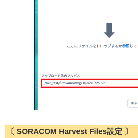
〔 SORACOM Harvest Files設定 〕