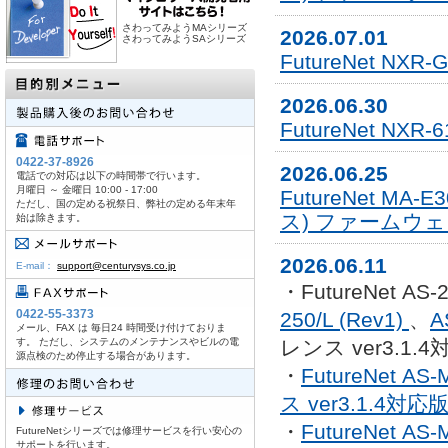
さわってみようMAシリーズ
2026.07.01
さわってみようSAシリーズ
FutureNet NX
2026.06.30
FutureNet NX
0422-37-8926
2026.06.25
電話での対応は以下の時間帯で行います。
月曜日 ～ 金曜日 10:00 - 17:00
FutureNet MA-
ただし、国の定める祝祭日、弊社の定める年末年
ス) ファームウェア 
始は除きます。
2026.06.11
E-mail：
support@centurysys.co.jp
・FutureNet A
0422-55-3373
250/L (Rev1)
、
A
メール、FAX は 毎日24 時間受け付けておりま
す。 ただし、システムのメンテナンスやビルの電
レンス ver3.1.
源点検のため停止する場合があります。
・
FutureNet 
ス ver3.1.4対応
・
FutureNet 
FutureNetシリーズでは修理サービスを行い安心の
サポートを行います。