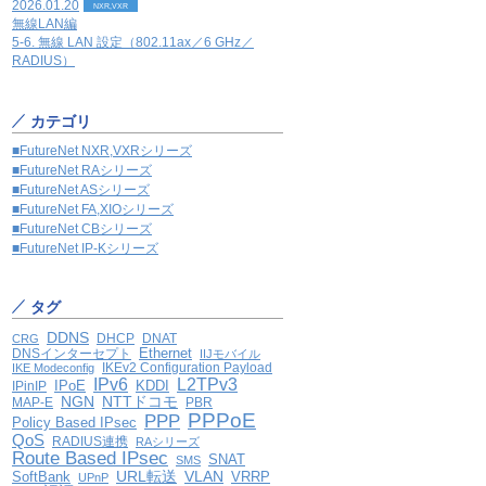
2026.01.20
NXR,VXR
無線LAN編
5-6. 無線 LAN 設定（802.11ax／6 GHz／
RADIUS）
カテゴリ
■FutureNet NXR,VXRシリーズ
■FutureNet RAシリーズ
■FutureNet ASシリーズ
■FutureNet FA,XIOシリーズ
■FutureNet CBシリーズ
■FutureNet IP-Kシリーズ
タグ
DDNS
DHCP
DNAT
CRG
Ethernet
DNSインターセプト
IIJモバイル
IKEv2 Configuration Payload
IKE Modeconfig
IPv6
L2TPv3
IPoE
KDDI
IPinIP
NGN
NTTドコモ
MAP-E
PBR
PPPoE
PPP
Policy Based IPsec
QoS
RADIUS連携
RAシリーズ
Route Based IPsec
SNAT
SMS
VLAN
SoftBank
URL転送
VRRP
UPnP