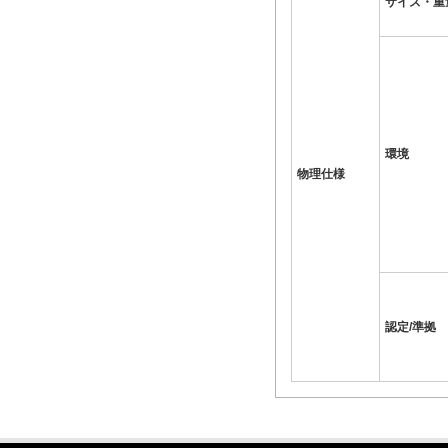
サイズ・重
環境
物理仕様
認定/準拠