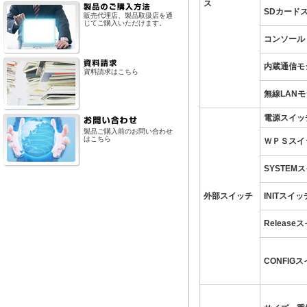
ス
SDカード
販売代理店、製品取扱店を通
じてご購入いただけます。
コンソール
内蔵通信モ
資料請求はこちら
無線LAN
電源スイッ
製品ご購入前のお問い合わせ
はこちら
ＷＰＳスイ
SYSTEM
外部スイッチ
INITスイッ
Release
CONFIG