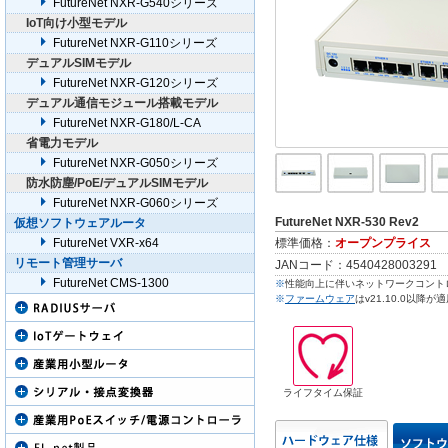
FutureNet NXR-G540シリーズ
WireGuard VPN
IoT向け小型モデル
電源OFF時でもシ
FutureNet NXR-G110シリーズ
インターネットブレ
デュアルSIMモデル
FutureNet NXR-G120シリーズ
REST API対応
デュアル通信モジュール搭載モデル
サービスプロバイダ様向け
FutureNet NXR-G180/L-CA
Config自動取得
省電力モデル
ファームウェアリ
FutureNet NXR-G050シリーズ
キャプティブポー
防水防塵/PoE/デュアルSIMモデル
FutureNet NXR-G060シリーズ
FutureNet NXR-530 Rev2
仮想ソフトウェアルータ
FutureNet VXR-x64
標準価格：
オープンプライス
リモート管理サーバ
JANコード：4540428003291
FutureNet CMS-1300
※
性能向上に伴いネットワークコント
※
ファームウェア
はv21.10.0以降
ライフタイム保証