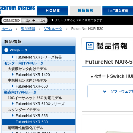
クリックするとSSLに変更できます。
ホーム
製品情報
VPNルータ
FutureNet NXR-530
FutureNet NXRシリーズ特長
FutureNet NXR-5
センター向けVPNルータ
大規模センタ向けモデル
FutureNet NXR-1420
● 4ポートSwitch H
中規模センタ向けモデル
FutureNet NXR-650
ソフトウェア
拠点向けVPNルータ
10Gイーサネット / 5G 対応モデル
NGNにおけるIPo
FutureNet NXR-610Xシリーズ
「v6プラス」サー
スタンダードモデル
「v6プラス」固定I
FutureNet NXR-535
transix IPv4接続
FutureNet NXR-530
IPsec VPN機能
耐環境性能強化モデル
L2TPv3機能