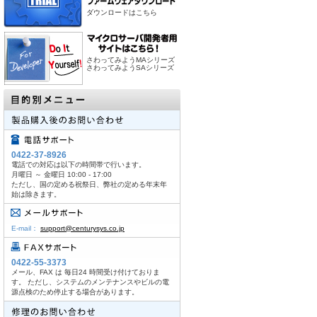
ダウンロードはこちら
さわってみようMAシリーズ
さわってみようSAシリーズ
0422-37-8926
電話での対応は以下の時間帯で行います。
月曜日 ～ 金曜日 10:00 - 17:00
ただし、国の定める祝祭日、弊社の定める年末年
始は除きます。
E-mail：
support@centurysys.co.jp
0422-55-3373
メール、FAX は 毎日24 時間受け付けておりま
す。 ただし、システムのメンテナンスやビルの電
源点検のため停止する場合があります。