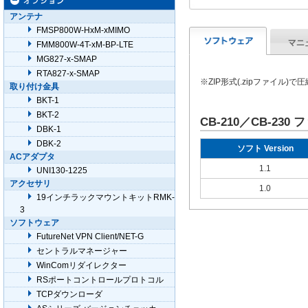
アンテナ
FMSP800W-HxM-xMIMO
FMM800W-4T-xM-BP-LTE
MG827-x-SMAP
RTA827-x-SMAP
※ZIP形式(.zipファイ
取り付け金具
BKT-1
BKT-2
CB-210／CB-23
DBK-1
DBK-2
ソフト Version
ACアダプタ
1.1
UNI130-1225
アクセサリ
1.0
19インチラックマウントキットRMK-
3
ソフトウェア
FutureNet VPN Client/NET-G
セントラルマネージャー
WinComリダイレクター
RSポートコントロールプロトコル
TCPダウンローダ