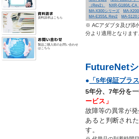
（Rev2）
NXR-G180/L-C
MA-X300シリーズ
MA-X2
MA-E355/L Rev2
MA-S1
資料請求はこちら
※ ACアダプタ及び添
分より適用となります
製品ご購入前のお問い合わせ
はこちら
FutureN
●
「5年保証プラ
5年分、7年分を
ービス」
故障等の異常が発
あると判断された
す。
※ 代替品の到着時間