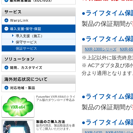
●ライフタイム保
製品の保証期間が
導入支援（施工）
●ライフタイム保
保守サービス
保証サービス
NXR-1300シリーズ
NXR-65
※上記以外に販売終息
※ ACアダプタ及び添
分より適用となります
●ライフタイム保
FutureNet VXR-X64のトライ
アル版のダウンロード申込み
製品の保証期間が
●ライフタイム保
販売代理店、製品取扱店を通
じてご購入いただけます。
NXR-1420
NXR-610Xシリ