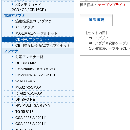
SDメモリカード
標準価格：
オープンプライス
（2GB,4GB,8GB,16GB）
電源アダプタ
温度拡張版ACアダプタ
ACアダプタ
【セット内容】
MA-E用AC/ケーブルセット
・ AC アダプタ
CB用ACアダプタセット
・ AC アダプタ変換ケーブル
CB用温度拡張版ACアダプタセット
・ CB 用電源ケーブル（CB 
アンテナ
対応アンテナ一覧
DP-BRO-MI2
FMSP800W-HxM-xMIMO
FMM800W-4T-xM-BP-LTE
WH-800-MI2
MG827-x-SMAP
RTA827-x-SMAP
DP-BRO-RE
HW-MULTI-GA-RSMA
TG.55.8113
GSA.8835.A.101111
GSA.8835.A.301111