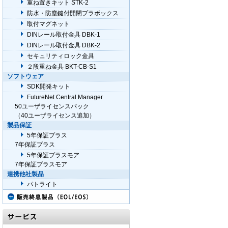
重ね置きキット STK-2
防水・防塵鍵付開閉プラボックス
取付マグネット
DINレール取付金具 DBK-1
DINレール取付金具 DBK-2
セキュリティロック金具
２段重ね金具 BKT-CB-S1
ソフトウェア
SDK開発キット
FutureNet Central Manager
50ユーザライセンスパック
（40ユーザライセンス追加）
製品保証
5年保証プラス
7年保証プラス
5年保証プラスモア
7年保証プラスモア
連携他社製品
パトライト