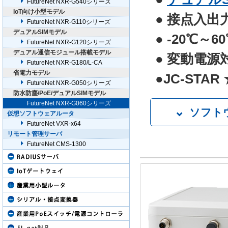
FutureNet NXR-G540シリーズ
IoT向け小型モデル
● 接点入出
FutureNet NXR-G110シリーズ
デュアルSIMモデル
● -20℃～
FutureNet NXR-G120シリーズ
デュアル通信モジュール搭載モデル
● 変動電源対
FutureNet NXR-G180/L-CA
省電力モデル
●JC-STAR
FutureNet NXR-G050シリーズ
防水防塵/PoE/デュアルSIMモデル
FutureNet NXR-G060シリーズ
ソフト
仮想ソフトウェアルータ
FutureNet VXR-x64
NGNにおけるIPo
リモート管理サーバ
「v6プラス」サー
FutureNet CMS-1300
「v6プラス」固定I
OCNバーチャルコ
transix IPv4接続
IPsec VPN機能
L2TPv3機能
電源OFF時でもシ
REST API対応