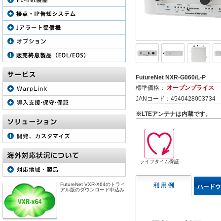
サービスプロバイダ様向け
Config自動取得
ファームウェアリ
キャプティブポー
地域BWA対応
FutureNet NXR-G060/L-P
標準価格：
オープンプライス
JANコード：4540428003734
※LTEアンテナは内蔵です。
ライフタイム保証
FutureNet VXR-X64のトライ
アル版のダウンロード申込み