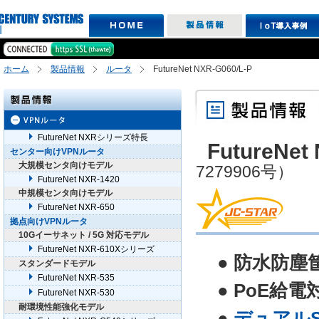
ホーム
製品情報
ルータ
FutureNet NXR-G060/L-P
FutureNet NXRシリーズ特長
FutureNet 
センター向けVPNルータ
大規模センタ向けモデル
7279906号）
FutureNet NXR-1420
中規模センタ向けモデル
FutureNet NXR-650
拠点向けVPNルータ
10Gイーサネット / 5G 対応モデル
FutureNet NXR-610Xシリーズ
● 防水防塵
スタンダードモデル
FutureNet NXR-535
● PoE給電対
FutureNet NXR-530
耐環境性能強化モデル
●
デュアルS