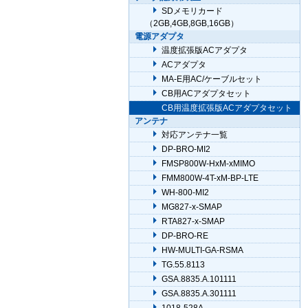
SDメモリカード
（2GB,4GB,8GB,16GB）
電源アダプタ
温度拡張版ACアダプタ
ACアダプタ
MA-E用AC/ケーブルセット
CB用ACアダプタセット
CB用温度拡張版ACアダプタセット
アンテナ
対応アンテナ一覧
DP-BRO-MI2
FMSP800W-HxM-xMIMO
FMM800W-4T-xM-BP-LTE
WH-800-MI2
MG827-x-SMAP
RTA827-x-SMAP
DP-BRO-RE
HW-MULTI-GA-RSMA
TG.55.8113
GSA.8835.A.101111
GSA.8835.A.301111