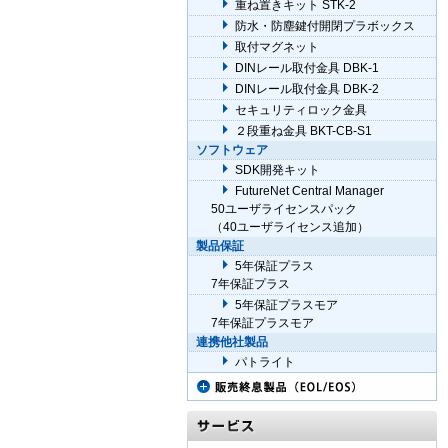
重ね置きキット STK-2
防水・防塵鍵付開閉プラボックス
取付マグネット
DINレール取付金具 DBK-1
DINレール取付金具 DBK-2
セキュリティロック金具
２段重ね金具 BKT-CB-S1
ソフトウェア
SDK開発キット
FutureNet Central Manager
50ユーザライセンスパック
（40ユーザライセンス追加）
製品保証
5年保証プラス
7年保証プラス
5年保証プラスモア
7年保証プラスモア
連携他社製品
パトライト