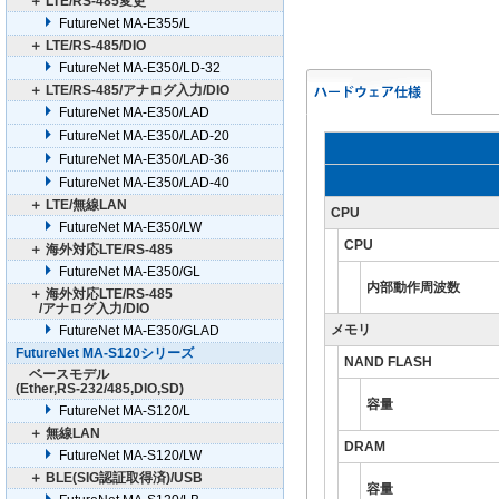
＋ LTE/RS-485変更
FutureNet MA-E355/L
＋ LTE/RS-485/DIO
FutureNet MA-E350/LD-32
＋ LTE/RS-485/アナログ入力/DIO
FutureNet MA-E350/LAD
FutureNet MA-E350/LAD-20
FutureNet MA-E350/LAD-36
FutureNet MA-E350/LAD-40
＋ LTE/無線LAN
CPU
FutureNet MA-E350/LW
CPU
＋ 海外対応LTE/RS-485
FutureNet MA-E350/GL
内部動作周波数
＋ 海外対応LTE/RS-485
/アナログ入力/DIO
メモリ
FutureNet MA-E350/GLAD
FutureNet MA-S120シリーズ
NAND FLASH
ベースモデル
(Ether,RS-232/485,DIO,SD)
容量
FutureNet MA-S120/L
＋ 無線LAN
DRAM
FutureNet MA-S120/LW
＋ BLE(SIG認証取得済)/USB
容量