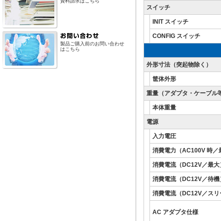
資料請求はこちら
スイッチ
INIT スイッチ
CONFIG スイッチ
製品ご購入前のお問い合わせ
はこちら
外形寸法（突起物除く）
筐体外形
重量（アダプタ・ケーブル
本体重量
電源
入力電圧
消費電力（AC100V 時
消費電流（DC12V／最大
消費電流（DC12V／待機
消費電流（DC12V／ス
AC アダプタ仕様