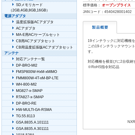
SDメモリカード
標準価格：
オープンプライス
（2GB,4GB,8GB,16GB）
JANコード：4540428001402
電源アダプタ
温度拡張版ACアダプタ
ACアダプタ
MA-E用AC/ケーブルセット
19インチラックに対応機種
CB用ACアダプタセット
この19インチラックマウン
CB用温度拡張版ACアダプタセット
す。
アンテナ
対応アンテナ一覧
対応機種を横並びに2台収納
DP-BRO-MI2
※RoHS指令対応品
FMSP800W-HxM-xMIMO
FMM800W-4T-xM-BP-LTE
WH-800-MI2
MG827-x-SMAP
RTA827-x-SMAP
DP-BRO-RE
HW-MULTI-GA-RSMA
TG.55.8113
NX
GSA.8835.A.101111
GSA.8835.A.301111