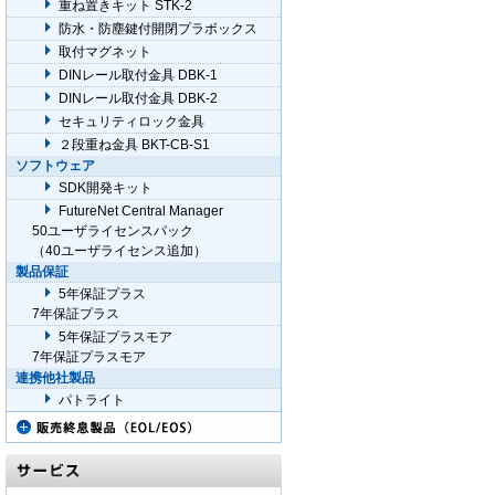
重ね置きキット STK-2
防水・防塵鍵付開閉プラボックス
取付マグネット
DINレール取付金具 DBK-1
DINレール取付金具 DBK-2
セキュリティロック金具
２段重ね金具 BKT-CB-S1
ソフトウェア
SDK開発キット
FutureNet Central Manager
50ユーザライセンスパック
（40ユーザライセンス追加）
製品保証
5年保証プラス
7年保証プラス
5年保証プラスモア
7年保証プラスモア
連携他社製品
パトライト