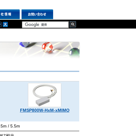
FMSP800W-HxM-xMIMO
FMM800W-4T
.5m / 5.5m
2.5m / 5m / 10m
P67相当
IP67相当