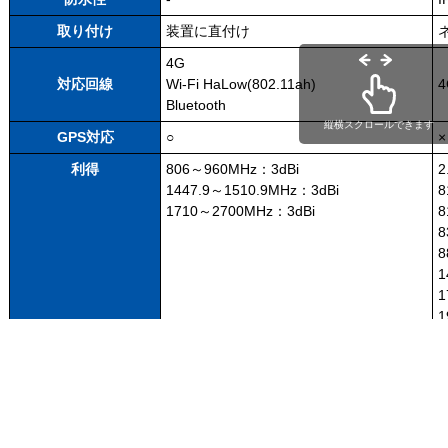
取り付け
装置に直付け
4G
対応回線
Wi-Fi HaLow(802.11ah)
4
Bluetooth
縦横スクロールできます
GPS対応
○
×
利得
806～960MHz：3dBi
1447.9～1510.9MHz：3dBi
8
1710～2700MHz：3dBi
8
8
8
1
1
1
2
8
8
8