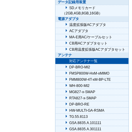
データ記録用装置
SDメモリカード
（2GB,4GB,8GB,16GB）
電源アダプタ
温度拡張版ACアダプタ
ACアダプタ
MA-E用AC/ケーブルセット
CB用ACアダプタセット
CB用温度拡張版ACアダプタセット
アンテナ
対応アンテナ一覧
DP-BRO-MI2
FMSP800W-HxM-xMIMO
FMM800W-4T-xM-BP-LTE
WH-800-MI2
MG827-x-SMAP
RTA827-x-SMAP
DP-BRO-RE
HW-MULTI-GA-RSMA
TG.55.8113
GSA.8835.A.101111
GSA.8835.A.301111