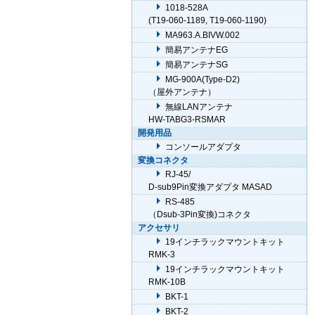
1018-528A
(T19-060-1189, T19-060-1190)
MA963.A.BIVW.002
簡易アンテナEG
簡易アンテナSG
MG-900A(Type-D2)
（屋外アンテナ）
無線LANアンテナ
HW-TABG3-RSMAR
開発用品
コンソールアダプタ
変換コネクタ
RJ-45/
D-sub9Pin変換アダプタ MASAD
RS-485
（Dsub-3Pin変換)コネクタ
アクセサリ
19インチラックマウントキット
RMK-3
19インチラックマウントキット
RMK-10B
BKT-1
BKT-2