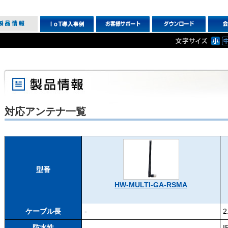
対応アンテナ一覧
型番
HW-MULTI-GA-RSMA
ケーブル長
-
2
防水性
-
I