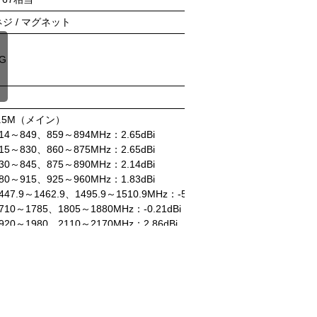
ネジ / マグネット
ネジ（ネジ添付なし
G
4G
○
2.5M（メイン）
2.5M
14～849、859～894MHz：2.65dBi
703～748、758～803
15～830、860～875MHz：2.65dBi
814～849、859～894
30～845、875～890MHz：2.14dBi
815～830、860～875
80～915、925～960MHz：1.83dBi
830～845、875～890
447.9～1462.9、1495.9～1510.9MHz：-5.91dBi
880～915、925～960
710～1785、1805～1880MHz：-0.21dBi
1428～1448、1476～
920～1980、2110～2170MHz：2.86dBi
1448～1463、1496～
496～2690：0.84dBi
1710～1785、1805～
1920～1980、2130～
5.5M（メイン）
2496～2690MHz：-1.
14～849、859～894MHz：0.18dBi
3400～3600MHz：-2.
15～830、860～875MHz：0.18dBi
30～845、875～890MHz：-0.25dBi
5M