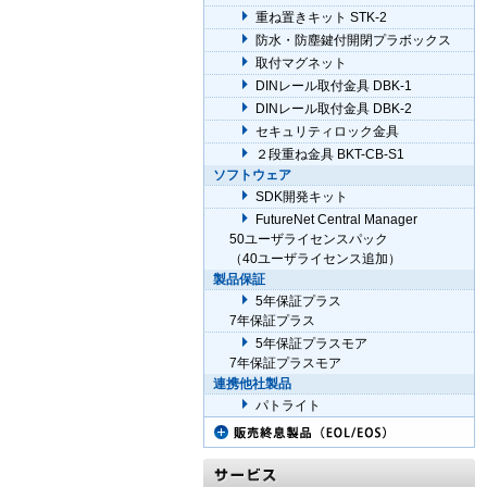
重ね置きキット STK-2
防水・防塵鍵付開閉プラボックス
取付マグネット
DINレール取付金具 DBK-1
DINレール取付金具 DBK-2
セキュリティロック金具
２段重ね金具 BKT-CB-S1
ソフトウェア
SDK開発キット
FutureNet Central Manager
50ユーザライセンスパック
（40ユーザライセンス追加）
製品保証
5年保証プラス
7年保証プラス
5年保証プラスモア
7年保証プラスモア
連携他社製品
パトライト