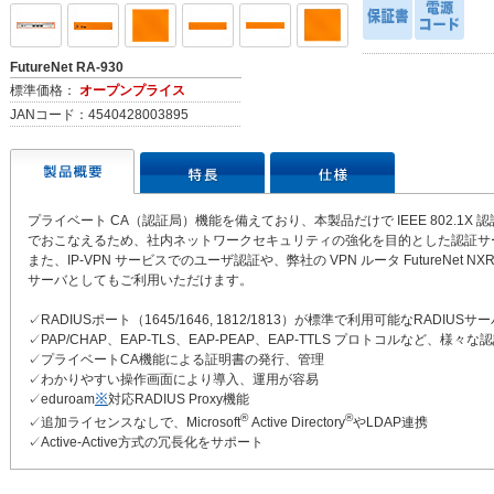
FutureNet RA-930
標準価格：
オープンプライス
JANコード：4540428003895
プライベート CA（認証局）機能を備えており、本製品だけで IEEE 802.1
でおこなえるため、社内ネットワークセキュリティの強化を目的とした認証サ
また、IP-VPN サービスでのユーザ認証や、弊社の VPN ルータ FutureNet
サーバとしてもご利用いただけます。
✓RADIUSポート（1645/1646, 1812/1813）が標準で利用可能なRADIUSサ
✓PAP/CHAP、EAP-TLS、EAP-PEAP、EAP-TTLS プロトコルなど、様々
✓プライベートCA機能による証明書の発行、管理
✓わかりやすい操作画面により導入、運用が容易
✓eduroam
※
対応RADIUS Proxy機能
®
®
✓追加ライセンスなしで、Microsoft
Active Directory
やLDAP連携
✓Active-Active方式の冗長化をサポート