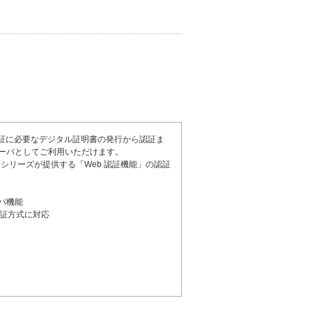
X 認証に必要なデジタル証明書の発行から認証ま
ーバとしてご利用いただけます。
 NXRシリーズが提供する「Web 認証機能」の認証
ーバ機能
な認証方式に対応