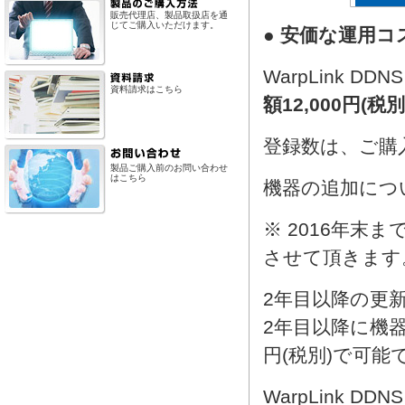
販売代理店、製品取扱店を通
じてご購入いただけます。
● 安価な運用コスト 
WarpLink D
資料請求はこちら
額12,000円(税別
登録数は、ご購
製品ご購入前のお問い合わせ
はこちら
機器の追加につい
※ 2016年
させて頂きます
2年目以降の更
2年目以降に機器
円(税別)で可能
WarpLink D