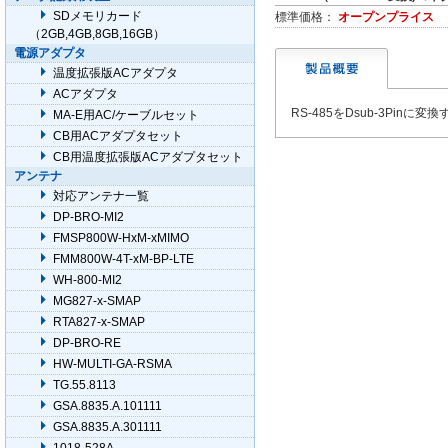
SDメモリカード
標準価格：
オープンプライス
（2GB,4GB,8GB,16GB）
電源アダプタ
温度拡張版ACアダプタ
ACアダプタ
RS-485をDsub-3Pinに
MA-E用AC/ケーブルセット
CB用ACアダプタセット
CB用温度拡張版ACアダプタセット
アンテナ
対応アンテナ一覧
DP-BRO-MI2
FMSP800W-HxM-xMIMO
FMM800W-4T-xM-BP-LTE
WH-800-MI2
MG827-x-SMAP
RTA827-x-SMAP
DP-BRO-RE
HW-MULTI-GA-RSMA
TG.55.8113
GSA.8835.A.101111
GSA.8835.A.301111