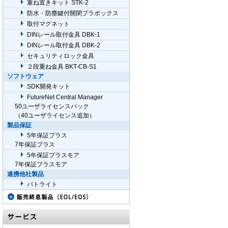
重ね置きキット STK-2
防水・防塵鍵付開閉プラボックス
取付マグネット
DINレール取付金具 DBK-1
DINレール取付金具 DBK-2
セキュリティロック金具
２段重ね金具 BKT-CB-S1
ソフトウェア
SDK開発キット
FutureNet Central Manager
50ユーザライセンスパック
（40ユーザライセンス追加）
製品保証
5年保証プラス
7年保証プラス
5年保証プラスモア
7年保証プラスモア
連携他社製品
パトライト