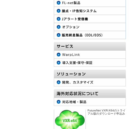
FutureNet VXR-X64のトライ
アル版のダウンロード申込み