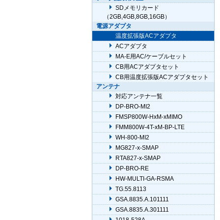
SDメモリカード
（2GB,4GB,8GB,16GB）
電源アダプタ
温度拡張版ACアダプタ
ACアダプタ
MA-E用AC/ケーブルセット
CB用ACアダプタセット
CB用温度拡張版ACアダプタセット
アンテナ
対応アンテナ一覧
DP-BRO-MI2
FMSP800W-HxM-xMIMO
FMM800W-4T-xM-BP-LTE
WH-800-MI2
MG827-x-SMAP
RTA827-x-SMAP
DP-BRO-RE
HW-MULTI-GA-RSMA
TG.55.8113
GSA.8835.A.101111
GSA.8835.A.301111