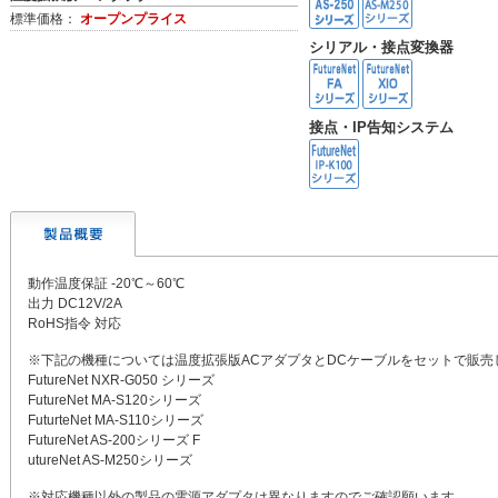
標準価格：
オープンプライス
シリアル・接点変換器
接点・IP告知システム
動作温度保証 -20℃～60℃
出力 DC12V/2A
RoHS指令 対応
※下記の機種については温度拡張版ACアダプタとDCケーブルをセットで販売
FutureNet NXR-G050 シリーズ
FutureNet MA-S120シリーズ
FuturteNet MA-S110シリーズ
FutureNet AS-200シリーズ F
utureNet AS-M250シリーズ
※対応機種以外の製品の電源アダプタは異なりますのでご確認願います。