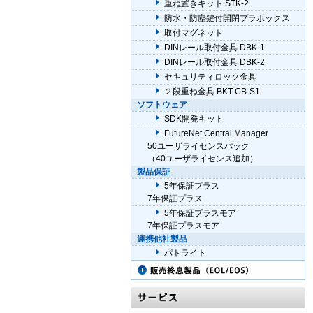
重ね置きキット STK-2
防水・防塵鍵付開閉プラボックス
取付マグネット
DINレール取付金具 DBK-1
DINレール取付金具 DBK-2
セキュリティロック金具
２段重ね金具 BKT-CB-S1
ソフトウェア
SDK開発キット
FutureNet Central Manager
50ユーザライセンスパック
（40ユーザライセンス追加）
製品保証
5年保証プラス
7年保証プラス
5年保証プラスモア
7年保証プラスモア
連携他社製品
パトライト