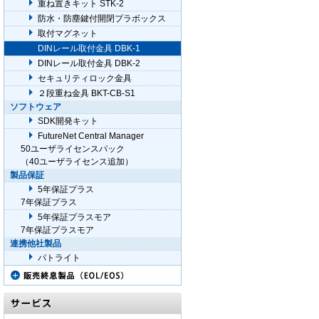
重ね置きキット STK-2
防水・防塵鍵付開閉プラボックス
取付マグネット
DINレール取付金具 DBK-1
DINレール取付金具 DBK-2
セキュリティロック金具
２段重ね金具 BKT-CB-S1
ソフトウェア
SDK開発キット
FutureNet Central Manager
50ユーザライセンスパック
（40ユーザライセンス追加）
製品保証
5年保証プラス
7年保証プラス
5年保証プラスモア
7年保証プラスモア
連携他社製品
パトライト