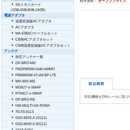
標準価格：
オープンプライス
SDメモリカード
（2GB,4GB,8GB,16GB）
電源アダプタ
温度拡張版ACアダプタ
ACアダプタ
MA-E用AC/ケーブルセット
CB用ACアダプタセット
CB用温度拡張版ACアダプタセット
アンテナ
対応アンテナ一覧
DP-BRO-MI2
FMSP800W-HxM-xMIMO
FMM800W-4T-xM-BP-LTE
WH-800-MI2
MG827-x-SMAP
RTA827-x-SMAP
対応機種をDINレールに取
DP-BRO-RE
HW-MULTI-GA-RSMA
TG.55.8113
GSA.8835.A.101111
GSA.8835.A.301111