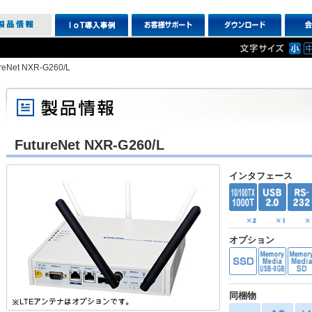
reNet NXR-G260/L
FutureNet NXR-G260/L
インタフェース
オプション
同梱物