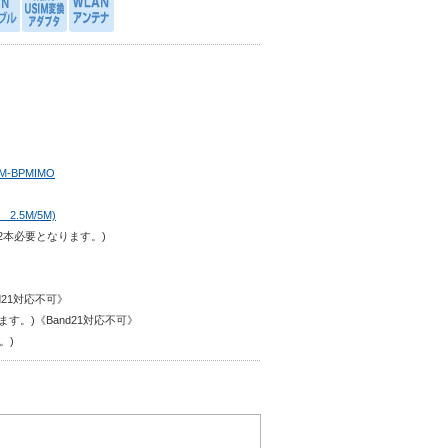
M-BPMIMO
2.5M/5M)
2本必要となります。)
d21対応不可》
す。)《Band21対応不可》
。)