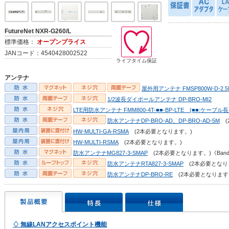
FutureNet NXR-G260/L
標準価格：
オープンプライス
JANコード：4540428002522
ライフタイム保証
アンテナ
屋外用アンテナ FMSP800W-D-2.5
1/2波長ダイボールアンテナ DP-BRO-MI2
LTE用防水アンテナ FMM800-4T-■■-BP-LTE (■■:ケーブル長 
防水アンテナDP-BRO-AD、DP-BRO-AD-5M
(
HW-MULTI-GA-RSMA
(2本必要となります。)
HW-MULTI-RSMA
(2本必要となります。)
防水アンテナMG827-3-SMAP
(2本必要となります。)《Ban
防水アンテナRTA827-3-SMAP
(2本必要となりま
防水アンテナDP-BRO-RE
(2本必要となります
♢ 無線LANアクセスポイント機能