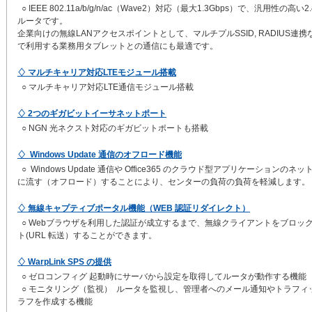
○ IEEE 802.11a/b/g/n/ac（Wave2）対応（最大1.3Gbps）で、汎用性の
ルータです。
企業向けの無線LANアクセスポイントとして、マルチプルSSID, RADIUS
で利用する業務用タブレットとの通信にも最適です。
♢ マルチキャリア対応LTEモジュール搭載
○ マルチキャリア対応LTE通信モジュール搭載
♢ 2つのギガビットイーサネットポート
○ NGN 光ネクスト対応のギガビットポートも搭載
♢ Windows Update 通信のオフロード機能
○ Windows Update 通信や Office365 のクラウド型アプリケーシ
に流す（オフロード）することにより、センターの負荷の負荷を軽減します。
♢ 無線キャプティブポータル機能（WEB 認証リダイレクト）
○ Webブラウザを利用した認証が成立するまで、無線クライアントをブロック
ト(URL 転送）することができます。
♢ WarpLink SPS の提供
○ ゼロコンフィグ 起動時にサーバから設定を取得してルータが動作する機能
○ モニタリング（監視） ルータを監視し、管理者へのメール通知やトラフィッ
ラフを作成する機能