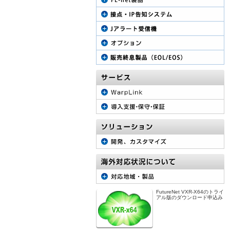
FutureNet VXR-X64のトライ
アル版のダウンロード申込み