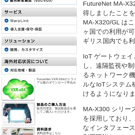
FutureNet M
得しましたこと
MA-X320/G
ヶ国での利用が可
ギリス国内でも利
IoT ゲートウ
し、遠隔監視や制
るネットワーク機器
FutureNet VXR-X64のトライ
アル版のダウンロード申込み
ルなIoTシステ
けるようになり
MA-X300 シリ
販売代理店、製品取扱店を通
じてご購入いただけます。
を採用しており、Et
なインタフェース
資料請求はこちら