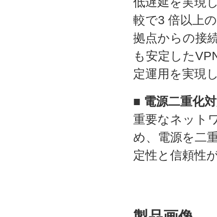
低遅延を実現しま
較で3 倍以上
拠点からの接
も安定したVP
定運用を実現
■ 電源二重化
重要なネット
め、電源を二
定性と信頼性
製品画像