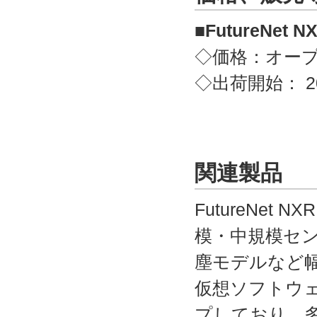
■FutureNet N
◇価格：オー
◇出荷開始： 2
関連製品
FutureNe
模・中規模セン
塵モデルなど
仮想ソフトウ
プしており、