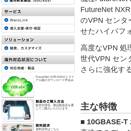
FutureNet
のVPN セン
せたハイパフ
高度なVPN 
世代VPN セ
さらに強化す
FutureNet VXR-X64のトライ
アル版のダウンロード申込み
主な特徴
販売代理店、製品取扱店を通
じてご購入いただけます。
■ 10GBASE
資料請求はこちら