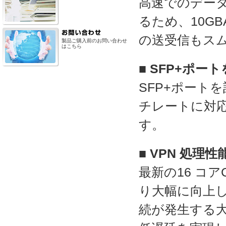
高速でのデー
るため、10GB
の送受信もス
製品ご購入前のお問い合わせ
はこちら
■ SFP+ポー
SFP+ポートを
チレートに対
す。
■ VPN 処理
最新の16 コア
り大幅に向上し
続が発生する