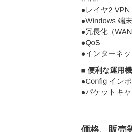
●レイヤ2 VPN 
●Windows
●冗長化（WAN
●QoS
●インターネッ
■ 便利な運用
●Config 
●パケットキャ
価格、販売