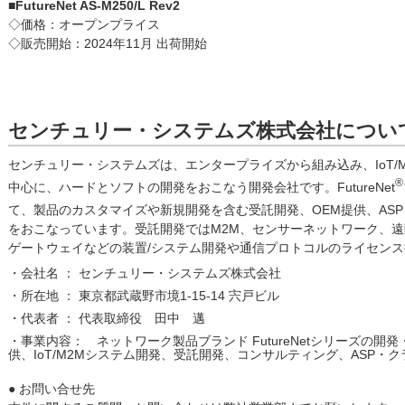
■FutureNet AS-M250/L Rev2
◇価格：オープンプライス
◇販売開始：2024年11月 出荷開始
センチュリー・システムズ株式会社につい
センチュリー・システムズは、エンタープライズから組み込み、IoT/
®
中心に、ハードとソフトの開発をおこなう開発会社です。FutureNet
て、製品のカスタマイズや新規開発を含む受託開発、OEM提供、ASP・クラ
をおこなっています。受託開発ではM2M、センサーネットワーク、
ゲートウェイなどの装置/システム開発や通信プロトコルのライセン
・会社名 ： センチュリー・システムズ株式会社
・所在地 ： 東京都武蔵野市境1-15-14 宍戸ビル
・代表者 ： 代表取締役 田中 邁
・事業内容： ネットワーク製品ブランド FutureNetシリーズの開
供、IoT/M2Mシステム開発、受託開発、コンサルティング、ASP・
● お問い合せ先