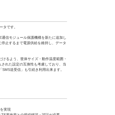
力ルータです。
LTE通信モジュール保護機構を新たに追加し
に停止するまで電源供給を維持し、データ
だけるよう、筐体サイズ・動作温度範囲・
入された設定の互換性も考慮しており、当
「SMS送受信」も引続き利用出来ます。
化を実現
トLTE基地局との接続確認・認証が必要