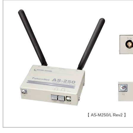
【 AS-M250/L Rev2 】