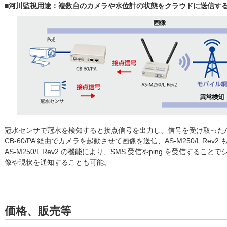
■河川監視用途：複数台のカメラや水位計の状態をクラウドに送信す
冠水センサで冠水を検知すると接点信号を出力し、信号を受け取ったAS-M
CB-60/PA 経由でカメラを起動させて画像を送信、AS-M250/L Re
AS-M250/L Rev2 の機能により、SMS 受信やping を受信す
像や現状を通知することも可能。
価格、販売等