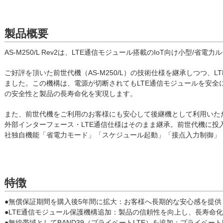
製品概要
AS-M250/L Rev2は、LTE通信モジュール搭載のIoT向け小型/省電
ご好評を頂いた前世代機（AS-M250/L）の技術仕様を継承しつつ、
ました。この機構は、電源が切断されてもLTE通信モジュールを安全
の安全性と製品の長寿命化を実現します。
また、前世代機をご利用のお客様にも安心して後継機として利用いた
外部インターフェース・LTE通信仕様はそのまま継承。前世代機に投
社独自機能「省電力モード」「スケジュール起動」「接点入力制御」
特徴
●無償保証期間を購入後5年間に拡大：お客様へ長期的な安心感を提供
●LTE通信モジュール保護機構追加：製品の信頼性を向上し、長寿命
●無線帯域としてBAND39（プライベートLTE）を追加：プライベー