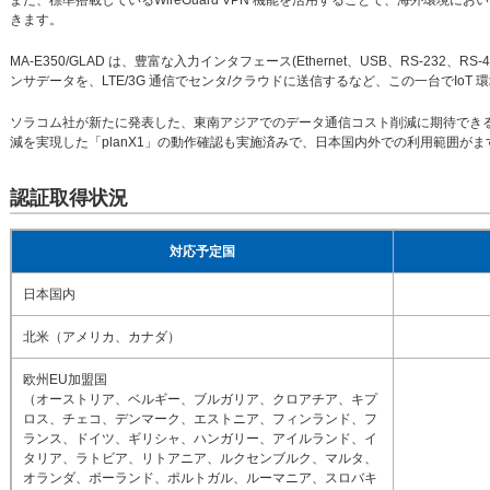
また、標準搭載しているWireGuard VPN 機能を活用することで、海外環境
きます。
MA-E350/GLAD は、豊富な入力インタフェース(Ethernet、USB、RS-232、
ンサデータを、LTE/3G 通信でセンタ/クラウドに送信するなど、この一台でIoT
ソラコム社が新たに発表した、東南アジアでのデータ通信コスト削減に期待できる「
減を実現した「planX1」の動作確認も実施済みで、日本国内外での利用範囲が
認証取得状況
対応予定国
日本国内
北米（アメリカ、カナダ）
欧州EU加盟国
（オーストリア、ベルギー、ブルガリア、クロアチア、キプ
ロス、チェコ、デンマーク、エストニア、フィンランド、フ
ランス、ドイツ、ギリシャ、ハンガリー、アイルランド、イ
タリア、ラトビア、リトアニア、ルクセンブルク、マルタ、
オランダ、ポーランド、ポルトガル、ルーマニア、スロバキ