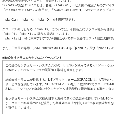
SORACOM認定デバイスとして登録されています。
SORACOM認定デバイスとは、各種 SORACOM サービス動作確認済みのデバイ
「SORACOM IoT SIM」の利用や、「SORACOM Harvest」へのデータアッ
「plan01s」 「plan-K」 「plan-D」 を利用可能です。
グローバル向けとなる 「plan01s」 については、今回新たにソラコム社から
「planP1」「planX1」の動作を確認しています。
「planP1」は、特に東南アジアでの利用においてデータ通信コスト削減に期待で
また、日本国内専用モデルFutureNet MA-E350/Lも「plan01s」及び「plan
■株式会社ソラコムからのエンドースメント
この度のセンチュリー・システムズ様の、LTE/3G を利用できるIoT ゲートウェイ「Futur
E350/GL」のマレーシアでの認証追加取得を歓迎します。
株式会社ソラコムが提供する、IoTプラットフォームSORACOMは、IoT通信
サービスを提供しています。SORACOM IoT SIMは、1枚のSIMでグローバ
SIMに、アジアなどの地域に特化したデータ通信契約を複数追加する事ができ
センチュリー・システムズ様の日本と海外で多くの認証を取得しているIoTゲートウェ
が、グローバル企業のIoTを活用した業務効率向上や新しいビジネス価値創造を
と確信しています。