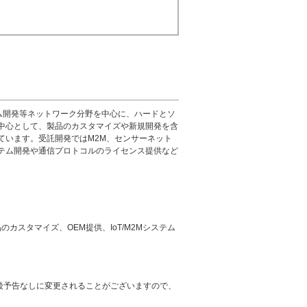
テム開発等ネットワーク分野を中心に、ハードとソ
供を中心として、製品のカスタマイズや新規開発を含
こなっています。受託開発ではM2M、センサーネット
テム開発や通信プロトコルのライセンス提供など
のカスタマイズ、OEM提供、IoT/M2Mシステム
後予告なしに変更されることがございますので、