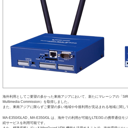
海外利用としてご要望の多かった東南アジアにおいて、新たにマレーシアの「SIRIM 」認証（ M
Multimedia Commission）を取得しました。
また、東南アジアに限らずご要望の多い地域や今後利用が見込まれる地域に関し
MA-E350/GLAD , MA-E350/GL は、海外での利用が可能なLTE/3G の
続サービスを利用可能です。