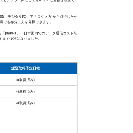
においてもクラウド間などでセキュアな通信を確立で
RS-485、デジタルI/O、アナログ入力)から取得したセ
 環境でも存分に力を発揮できます。
planP1」、日本国内でのデータ通信コスト削
ますます便利になりました。
認証取得予定日程
○(取得済み)
○(取得済み)
○(取得済み)