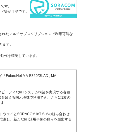
スです。
プロード等が可能です。
発表されたマルチサブスクリプションで利用可能な
きます。
X1」の動作を確認しています。
eNet MA-E350/GLAD , MA-
とスピーディなIoTシステム構築を実現する各種
ル140を超える国と地域で利用でき、さらに1枚の
ます。
イとSORACOM IoT SIMの組み合わせ
推進し、新たなIoT活用事例の数々を創出する