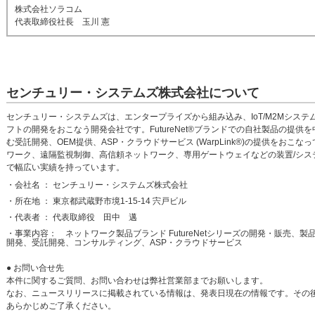
株式会社ソラコム
代表取締役社長 玉川 憲
センチュリー・システムズ株式会社について
センチュリー・システムズは、エンタープライズから組み込み、IoT/M2Mシス
フトの開発をおこなう開発会社です。FutureNet®ブランドでの自社製品の提
む受託開発、OEM提供、ASP・クラウドサービス (WarpLink®)の提供をお
ワーク、遠隔監視制御、高信頼ネットワーク、専用ゲートウェイなどの装置/シス
で幅広い実績を持っています。
・会社名 ： センチュリー・システムズ株式会社
・所在地 ： 東京都武蔵野市境1-15-14 宍戸ビル
・代表者 ： 代表取締役 田中 邁
・事業内容： ネットワーク製品ブランド FutureNetシリーズの開発・販売、製品
開発、受託開発、コンサルティング、ASP・クラウドサービス
● お問い合せ先
本件に関するご質問、お問い合わせは弊社営業部までお願いします。
なお、ニュースリリースに掲載されている情報は、発表日現在の情報です。その
あらかじめご了承ください。