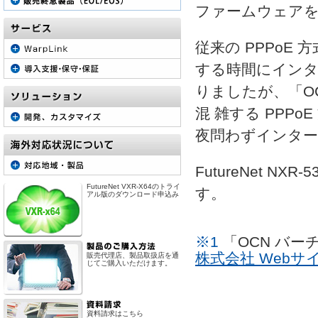
ファームウェア
従来の PPPo
する時間にインタ
りましたが、「OC
混 雑する PPP
夜問わずインター
FutureNet 
FutureNet VXR-X64のトライ
す。
アル版のダウンロード申込み
※1
「OCN バ
株式会社 Webサ
販売代理店、製品取扱店を通
じてご購入いただけます。
資料請求はこちら