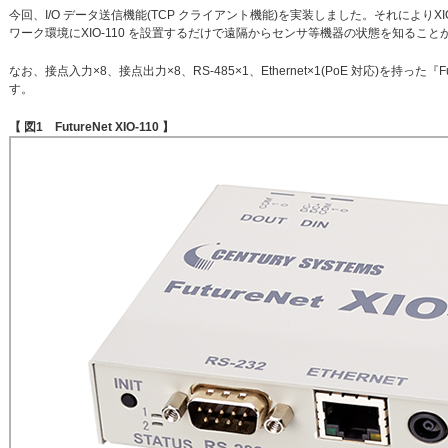
今回、I/O データ送信機能(TCP クライアント機能)を実装しました。それによりX
ワーク環境にXIO-110 を設置するだけで遠隔からセンサ等機器の状態を知ること
なお、接点入力×8、接点出力×8、RS-485×1、Ethernet×1(PoE 対応)を持った『F
す。
【 図1 FutureNet XIO-110 】