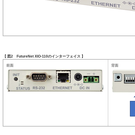
【 図2 FutureNet XIO-110のインターフェイス 】
前面
背面