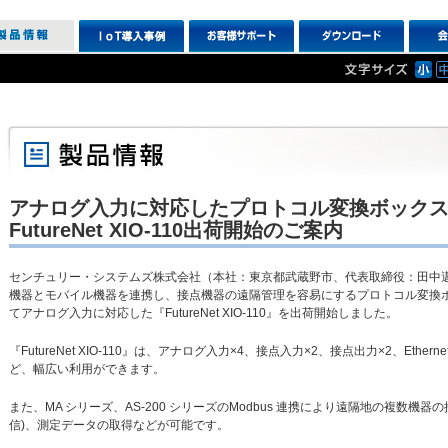
アナログ入力に対応したプロトコル変換ボック
FutureNet XIO-110出荷開始のご案内
センチュリー・システムズ株式会社（本社：東京都武蔵野市、代表取締役：田中
機器とモバイル機器を連携し、接点機器の遠隔管理を容易にするプロトコル変換ボックス
てアナログ入力に対応した『FutureNet XIO-110』を出荷開始しました。
『FutureNet XIO-110』は、アナログ入力×4、接点入力×2、接点出力×2、Eth
ど、幅広い利用ができます。
また、MA シリーズ、AS-200 シリーズのModbus 連携により遠隔地の複数機
信)、測定データの取得などが可能です。