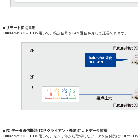
■ リモート接点連動
FutureNet XIO-110 を用いて、接点信号をLAN 通信を介して延長できます。
■ I/O データ送信機能(TCP クライアント機能)によるデータ連携
FutureNet XIO-110 を用いて、センサ等から取得したデータを自発的にSORA