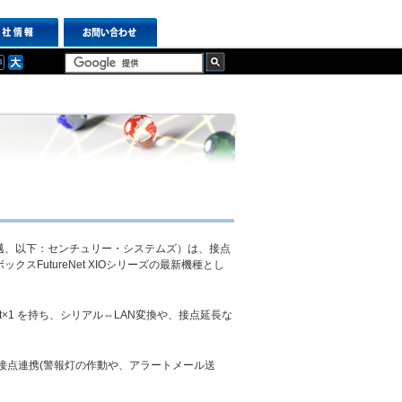
ス
邁、以下：センチュリー・システムズ）は、接点
FutureNet XIOシリーズの最新機種とし
ernet×1 を持ち、シリアル⇔LAN変換や、接点延長な
器の接点連携(警報灯の作動や、アラートメール送