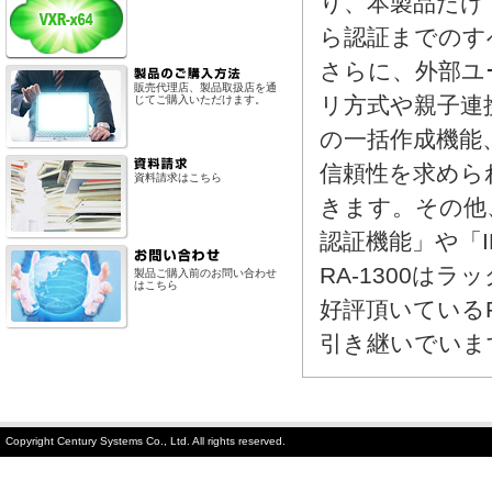
り、本製品だけで
ら認証までのす
さらに、外部ユ
販売代理店、製品取扱店を通
リ方式や親子連
じてご購入いただけます。
の一括作成機能
信頼性を求めら
資料請求はこちら
きます。その他、弊
認証機能」や「I
RA-1300
製品ご購入前のお問い合わせ
はこちら
好評頂いているFu
引き継いでいま
Copyright Century Systems Co., Ltd. All rights reserved.