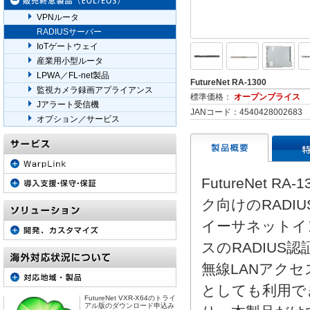
VPNルータ
RADIUSサーバー
IoTゲートウェイ
産業用小型ルータ
LPWA／FL-net製品
FutureNet RA-1300
監視カメラ録画アプライアンス
標準価格：
オープンプライス
Jアラート受信機
JANコード：4540428002683
オプション／サービス
FutureNet 
ク向けのRAD
イーサネットイン
スのRADIU
無線LANアクセ
としても利用で
FutureNet VXR-X64のトライ
アル版のダウンロード申込み