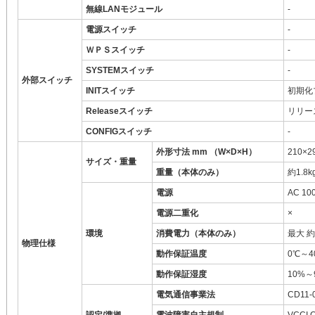
無線LANモジュール
-
電源スイッチ
-
ＷＰＳスイッチ
-
SYSTEMスイッチ
-
外部スイッチ
INITスイッチ
初期化
Releaseスイッチ
リリー
CONFIGスイッチ
-
外形寸法 mm （W×D×H）
210×2
サイズ・重量
重量（本体のみ）
約1.8k
電源
AC 10
電源二重化
×
環境
消費電力（本体のみ）
最大 約
物理仕様
動作保証温度
0℃～4
動作保証湿度
10%
電気通信事業法
CD11-