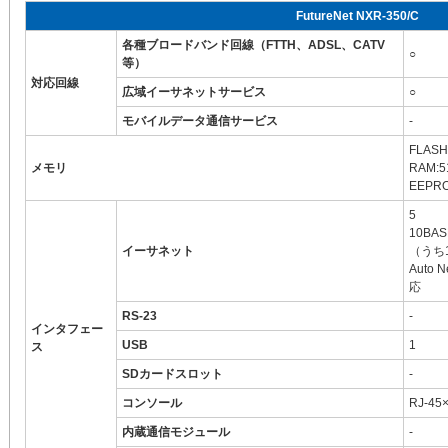
FutureNet NXR-350/C
各種ブロードバンド回線（FTTH、ADSL、CATV
○
等）
対応回線
広域イーサネットサービス
○
モバイルデータ通信サービス
-
FLASH
メモリ
RAM:5
EEPRO
5
10BAS
イーサネット
（うち
Auto N
応
RS-23
-
インタフェー
USB
1
ス
SDカードスロット
-
コンソール
RJ-45
内蔵通信モジュール
-