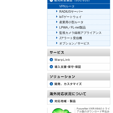
VPNルータ
RADIUSサーバー
IoTゲートウェイ
産業用小型ルータ
LPWA／FL-net製品
監視カメラ録画アプライアンス
Jアラート受信機
オプション／サービス
FutureNet VXR-X64のトライ
アル版のダウンロード申込み