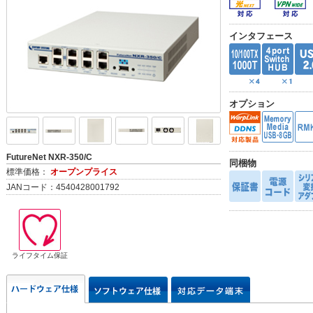
電源OFF時でもシステムログを保存
キャプティブポータル機能（WEB認証リダイレクト）
インタフェース
オプション
FutureNet NXR-350/C
同梱物
標準価格：
オープンプライス
JANコード：4540428001792
ライフタイム保証