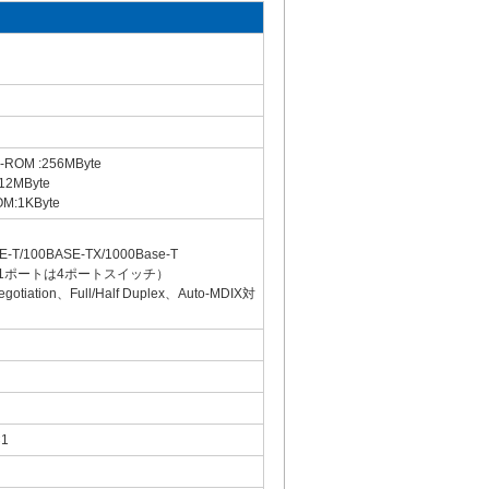
-ROM :256MByte
12MByte
M:1KByte
E-T/100BASE-TX/1000Base-T
1ポートは4ポートスイッチ）
egotiation、Full/Half Duplex、Auto-MDIX対
×1