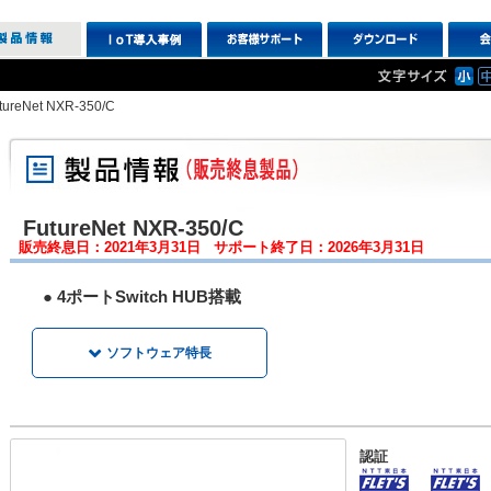
tureNet NXR-350/C
FutureNet NXR-350/C
販売終息日：2021年3月31日 サポート終了日：2026年3月31日
● 4ポートSwitch HUB搭載
ソフトウェア特長
NGNにおけるIPoE接続に対応
「v6プラス」固定IP サービスに対応
transix IPv4接続（DS-Lite）に対応
IPsec VPN機能
認証
L2TPv3機能