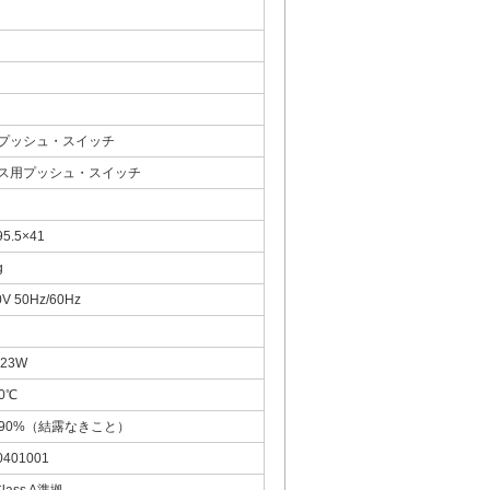
プッシュ・スイッチ
ス用プッシュ・スイッチ
95.5×41
g
0V 50Hz/60Hz
23W
0℃
～90%（結露なきこと）
0401001