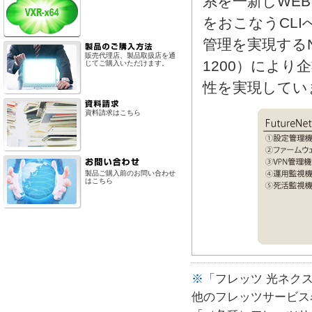
系を一新しWE
をおこなうCLI
管理を実現するNX
販売代理店、製品取扱店を通
1200）によ
じてご購入いただけます。
性を実現してい
資料請求はこちら
製品ご購入前のお問い合わせ
はこちら
※
「フレッツ 光ネク
他のフレッツサービス