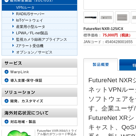
VPNルータ
RADIUSサーバー
IoTゲートウェイ
産業用小型ルータ
FutureNet NXR-125/CX
LPWA／FL-net製品
標準価格：
75,000円（税抜）
監視カメラ録画アプライアンス
JANコード：4540428001655
Jアラート受信機
オプション／サービス
FutureNet
ネットVPNルータ
ソフトウェアを
す。企業ユーザ
FutureNet
キャスト、Qo
FutureNet VXR-X64のトライ
アル版のダウンロード申込み