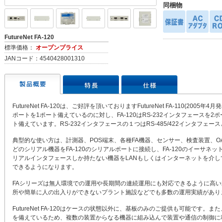
同梱物
FutureNet FA-120
標準価格：
オープンプライス
JANコード：4540428001310
FutureNet FA-120は、ご好評を頂いておりますFutureNet FA-110(2005年
ポートを1ポート備えているのに対し、FA-120はRS-232インタフェースを2ポー
ト備えています。RS-232インタフェースの１つはRS-485/422インタフェ
典型的な使い方は、計測器、POS端末、各種FA機器、センサー、検査装置、O
どのシリアル機器をFA-120のシリアルポートに接続し、FA-120のイーサネ
リアルインタフェースしか持たない機器をLANもしくはインターネットを介し
できるようになります。
FAシリーズは無人環境での運用や長期間の連続運用にも対応できるように高
所や簡単に人の出入りができないプラント施設などでも多数の運用実績があり
FutureNet FA-120はケースの状態以外に、基板のみのご提供も可能です
を備えているため、複数の装置からなる機器に組み込んで装置や通信の制御に