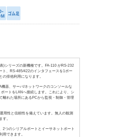
4月発表)シリーズの新機種です。FA-110 がRS-232
ト、RS-485/422のインタフェースを1ポー
ースとの排他利用になります。
A機器、サーバ/ネットワークのコンソールな
ットポートをLANへ接続します。これにより、シ
て離れた場所にあるPCから監視・制御・管理
い運用性と信頼性を備えています。無人の観測
ます。
。また、2つのシリアルポートとイーサネットポート
利用できます。