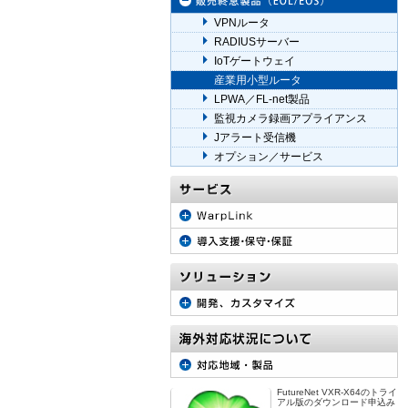
VPNルータ
RADIUSサーバー
IoTゲートウェイ
産業用小型ルータ
LPWA／FL-net製品
監視カメラ録画アプライアンス
Jアラート受信機
オプション／サービス
FutureNet VXR-X64のトライ
アル版のダウンロード申込み