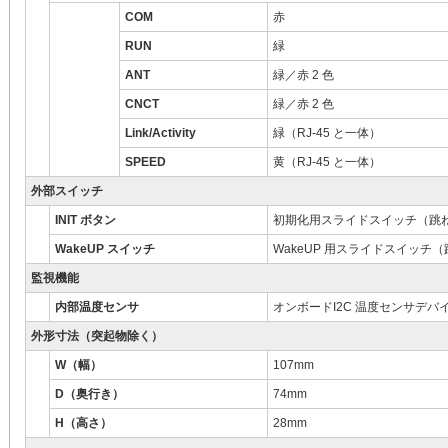
COM
赤
RUN
緑
ANT
緑／赤 2 色
CNCT
緑／赤 2 色
Link/Activity
緑（RJ-45 と一体）
SPEED
黄（RJ-45 と一体）
外部スイッチ
INIT ボタン
初期化用スライドスイッチ（跳
WakeUP スイッチ
WakeUP 用スライドスイッチ
監視機能
内部温度センサ
オンボードI2C 温度センサデバ
外形寸法（突起物除く）
W（幅）
107mm
D（奥行き）
74mm
H（高さ）
28mm