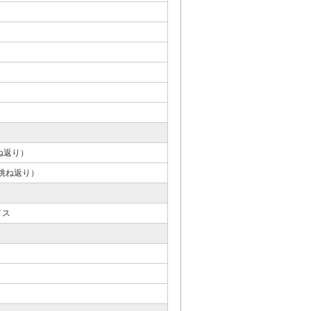
ね返り）
（跳ね返り）
イス