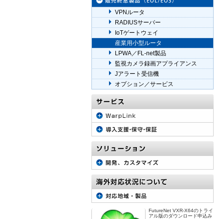
VPNルータ
RADIUSサーバー
IoTゲートウェイ
産業用小型ルータ
LPWA／FL-net製品
監視カメラ録画アプライアンス
Jアラート受信機
オプション／サービス
FutureNet VXR-X64のトライ
アル版のダウンロード申込み