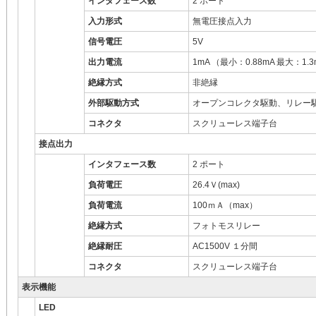
インタフェース数
2 ポート
入力形式
無電圧接点入力
信号電圧
5V
出力電流
1mA （最小：0.88mA 最大：1.
絶縁方式
非絶縁
外部駆動方式
オープンコレクタ駆動、リレー
コネクタ
スクリューレス端子台
接点出力
インタフェース数
2 ポート
負荷電圧
26.4Ｖ(max)
負荷電流
100ｍＡ（max）
絶縁方式
フォトモスリレー
絶縁耐圧
AC1500V １分間
コネクタ
スクリューレス端子台
表示機能
LED