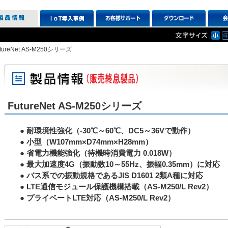
tureNet AS-M250シリーズ
FutureNet AS-M250シリーズ
● 耐環境性強化（-30℃～60℃、DC5～36Vで動作）
● 小型（W107mm×D74mm×H28mm）
● 省電力機能強化（待機時消費電力 0.018W）
● 最大加速度4G（振動数10～55Hz、振幅0.35mm）に対応
● バス系での振動規格であるJIS D1601 2類A種に対応
● LTE通信モジュール保護機構搭載（AS-M250/L Rev2）
● プライベートLTE対応（AS-M250/L Rev2）