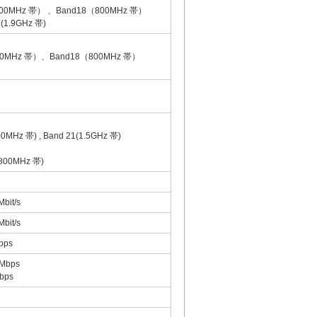
（900MHz 帯） 、Band18（800MHz 帯）
(1.9GHz 帯)
8（900MHz 帯）、Band18（800MHz 帯）
00MHz 帯) , Band 21(1.5GHz 帯)
9(800MHz 帯)
bit/s
bit/s
bps
Mbps
bps