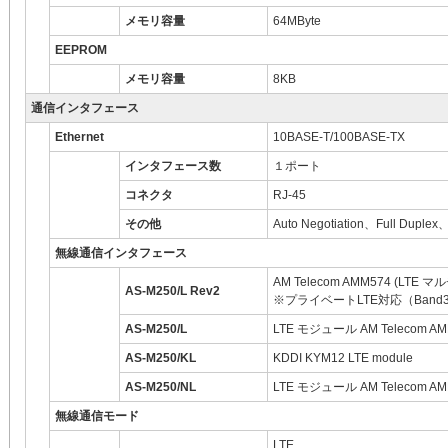
メモリ容量
64MByte
EEPROM
メモリ容量
8KB
通信インタフェース
Ethernet
10BASE-T/100BASE-TX
インタフェース数
１ポート
コネクタ
RJ-45
その他
Auto Negotiation、Full Duple
無線通信インタフェース
AM Telecom AMM574 (LTE
AS-M250/L Rev2
※プライベートLTE対応（Band
AS-M250/L
LTE モジュール AM Telecom
AS-M250/KL
KDDI KYM12 LTE module
AS-M250/NL
LTE モジュール AM Telecom AM
無線通信モード
LTE