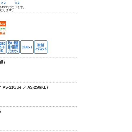
U4のみDCEになります。
になります。
通）
AS-210/U4 ／ AS-250/KL）
L）