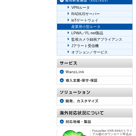
VPNルータ
RADIUSサーバー
IoTゲートウェイ
産業用小型ルータ
LPWA／FL-net製品
監視カメラ録画アプライアンス
Jアラート受信機
オプション／サービス
FutureNet VXR-X64のトライ
アル版のダウンロード申込み