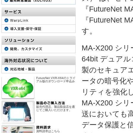
『FutureNet
『FutureNet
す。
MA-X200 
64bit デュ
製のセキュアエ
FutureNet VXR-X64のトライ
ータの暗号化や
アル版のダウンロード申込み
リティを強化
MA-X200 
販売代理店、製品取扱店を通
じてご購入いただけます。
送においても高
データ保護と
資料請求はこちら