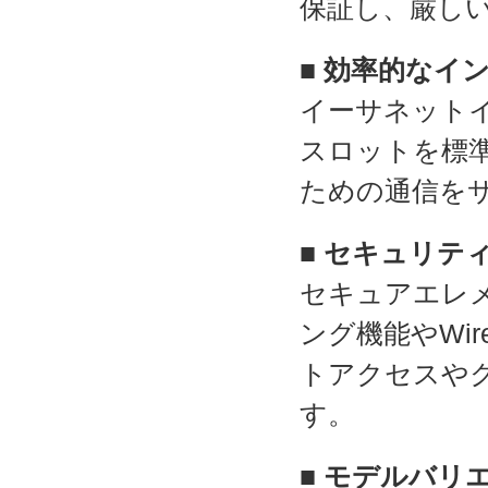
保証し、厳し
■ 効率的なイ
イーサネットイン
スロットを標準
ための通信を
■ セキュリテ
セキュアエレ
ング機能やWir
トアクセスや
す。
■ モデルバリ