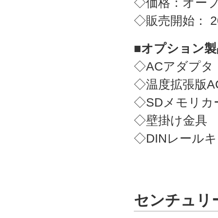
◇価格：オー
◇販売開始： 2
■オプション製
◇ACアダプタ
◇温度拡張版A
◇SDメモリカ
◇壁掛け金具
◇DINレール
センチュリ