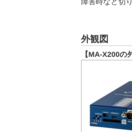
障害時など切
外観図
【MA-X20