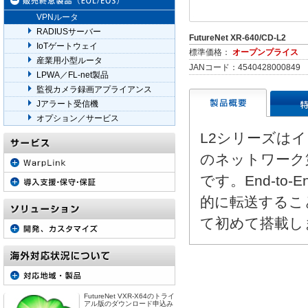
VPNルータ
RADIUSサーバー
FutureNet XR-640/CD-L2
IoTゲートウェイ
標準価格：
オープンプライス
産業用小型ルータ
JANコード：4540428000849
LPWA／FL-net製品
監視カメラ録画アプライアンス
Jアラート受信機
オプション／サービス
L2シリーズは
のネットワーク
です。End-t
的に転送するこ
て初めて搭載し
FutureNet VXR-X64のトライ
アル版のダウンロード申込み