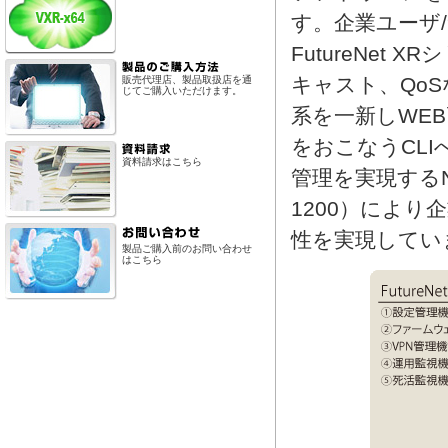
す。企業ユーザ
FutureNet
キャスト、Qo
販売代理店、製品取扱店を通
じてご購入いただけます。
系を一新しWE
をおこなうCLI
資料請求はこちら
管理を実現するNX
1200）によ
性を実現してい
製品ご購入前のお問い合わせ
はこちら