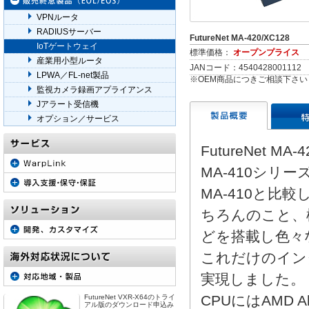
VPNルータ
RADIUSサーバー
FutureNet MA-420/XC128
IoTゲートウェイ
標準価格：
オープンプライス
産業用小型ルータ
JANコード：4540428001112
LPWA／FL-net製品
※OEM商品につきご相談下さい
監視カメラ録画アプライアンス
Jアラート受信機
オプション／サービス
FutureNet 
MA-410シリ
MA-410と比較
ちろんのこと、標
どを搭載し色々
これだけのイン
実現しました。
CPUにはAMD 
FutureNet VXR-X64のトライ
アル版のダウンロード申込み