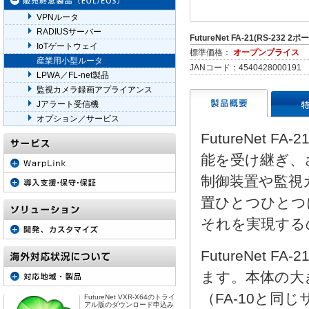
VPNルータ
RADIUSサーバー
FutureNet FA-21(RS-232 2ポ
IoTゲートウェイ
標準価格：
オープンプライス
産業用小型ルータ
JANコード：4540428000191
LPWA／FL-net製品
監視カメラ録画アプライアンス
Jアラート受信機
オプション／サービス
FutureNet
能を受け継ぎ、
制御装置や監視カ
置ひとつひとつ
それを実現するの
FutureNet 
ます。本体の大
（FA-10と
FutureNet VXR-X64のトライ
アル版のダウンロード申込み