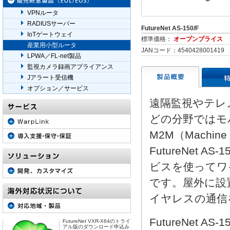
VPNルータ
RADIUSサーバー
FutureNet AS-150/F
IoTゲートウェイ
標準価格：
オープンプライス
産業用小型ルータ
JANコード：4540428001419
LPWA／FL-net製品
監視カメラ録画アプライアンス
Jアラート受信機
オプション／サービス
遠隔監視やテレ
どの分野ではモ
M2M（Machi
FutureNet
ビスを使ってワ
です。屋外に設
イヤレスの通信
FutureNet
FutureNet VXR-X64のトライ
アル版のダウンロード申込み