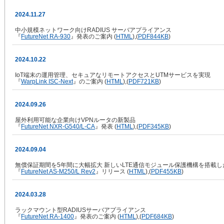
2024.11.27
中小規模ネットワーク向けRADIUS サーバアプライアンス
『
FutureNet RA-930
』発表のご案内 (
HTML
),(
PDF
844KB
)
2024.10.22
IoT端末の運用管理、セキュアなリモートアクセスとUTMサービスを実現
『
WarpLink ISC-Next
』のご案内 (
HTML
),(
PDF
721KB
)
2024.09.26
屋外利用可能な企業向けVPNルータの新製品
『
FutureNet NXR-G540/L-CA
』発表 (
HTML
),(
PDF
345KB
)
2024.09.04
無償保証期間を5年間に大幅拡大 新しいLTE通信モジュール保護機構を搭載し
『
FutureNet AS-M250/L Rev2
』リリース (
HTML
),(
PDF
455KB
)
2024.03.28
ラックマウント型RADIUSサーバアプライアンス
『
FutureNet RA-1400
』発表のご案内 (
HTML
),(
PDF
684KB
)