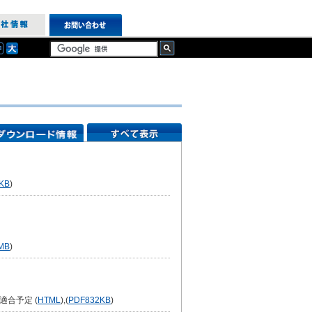
KB
)
MB
)
適合予定 (
HTML
),(
PDF
832KB
)