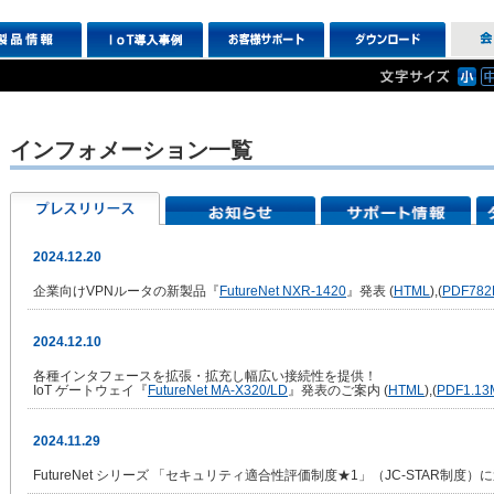
インフォメーション一覧
2024.12.20
企業向けVPNルータの新製品『
FutureNet NXR-1420
』発表 (
HTML
),(
PDF
782
2024.12.10
各種インタフェースを拡張・拡充し幅広い接続性を提供！
IoT ゲートウェイ『
FutureNet MA-X320/LD
』発表のご案内 (
HTML
),(
PDF
1.13
2024.11.29
FutureNet シリーズ 「セキュリティ適合性評価制度★1」（JC-STAR制度）に