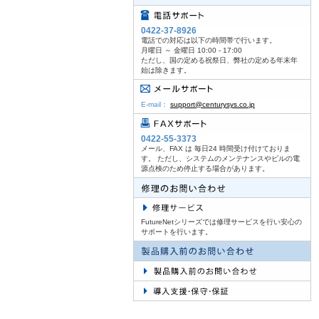
0422-37-8926
電話での対応は以下の時間帯で行います。
月曜日 ～ 金曜日 10:00 - 17:00
ただし、国の定める祝祭日、弊社の定める年末年
始は除きます。
E-mail：
support@centurysys.co.jp
0422-55-3373
メール、FAX は 毎日24 時間受け付けておりま
す。 ただし、システムのメンテナンスやビルの電
源点検のため停止する場合があります。
FutureNetシリーズでは修理サービスを行い安心の
サポートを行います。